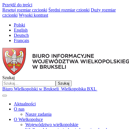
Przejdź do treści
Resetuj rozmiar czcionki
Średni rozmiar czionki
Duży rozmiar
czcionki
Wysoki kontrast
Polski
English
Deutsch
Français
Szukaj
Szukaj
Biuro Wielkopolski w Brukseli
Wielkopolska BXL
Aktualności
O nas
Nasze zadania
O Wielkopolsce
Województwo wielkopolskie