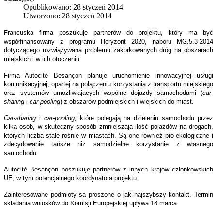
Opublikowano: 28 styczeń 2014
Utworzono: 28 styczeń 2014
Francuska firma poszukuje partnerów do projektu, który ma być
współfinansowany z programu Horyzont 2020, naboru MG.5.3-2014
dotyczącego rozwiązywana problemu zakorkowanych dróg na obszarach
miejskich i w ich otoczeniu.
Firma Autocité Besançon planuje uruchomienie innowacyjnej usługi
komunikacyjnej, opartej na połączeniu korzystania z transportu miejskiego
oraz systemów umożliwiających wspólne dojazdy samochodami (
car-
sharing
i
car-pooling
) z obszarów podmiejskich i wiejskich do miast.
Car-sharing
i
car-pooling,
które polegają na dzieleniu samochodu przez
kilka osób, w skuteczny sposób zmniejszają ilość pojazdów na drogach,
których liczba stale rośnie w miastach. Są one również pro-ekologiczne i
zdecydowanie tańsze niż samodzielne korzystanie z własnego
samochodu.
Autocité Besançon poszukuje partnerów z innych krajów członkowskich
UE, w tym potencjalnego koordynatora projektu.
Zainteresowane podmioty są proszone o jak najszybszy kontakt. Termin
składania wniosków do Komisji Europejskiej upływa 18 marca.