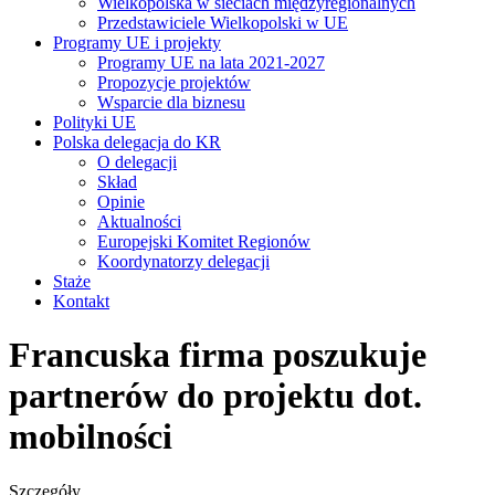
Wielkopolska w sieciach międzyregionalnych
Przedstawiciele Wielkopolski w UE
Programy UE i projekty
Programy UE na lata 2021-2027
Propozycje projektów
Wsparcie dla biznesu
Polityki UE
Polska delegacja do KR
O delegacji
Skład
Opinie
Aktualności
Europejski Komitet Regionów
Koordynatorzy delegacji
Staże
Kontakt
Francuska firma poszukuje
partnerów do projektu dot.
mobilności
Szczegóły