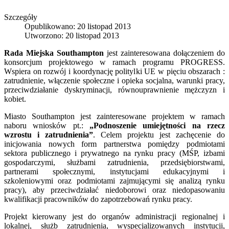
Szczegóły
Opublikowano: 20 listopad 2013
Utworzono: 20 listopad 2013
Rada Miejska Southampton
jest zainteresowana dołączeniem do
konsorcjum projektowego w ramach programu PROGRESS.
Wspiera on rozwój i koordynację politylki UE w pięciu obszarach :
zatrudnienie, włączenie społeczne i opieka socjalna, warunki pracy,
przeciwdziałanie dyskryminacji, równouprawnienie mężczyzn i
kobiet.
Miasto Southampton jest zainteresowane projektem w ramach
naboru wniosków pt.:
„Podnoszenie umiejętności na rzecz
wzrostu i zatrudnienia”
. Celem projektu jest zachęcenie do
inicjowania nowych form partnerstwa pomiędzy podmiotami
sektora publicznego i prywatnego na rynku pracy (MŚP, izbami
gospodarczymi, służbami zatrudnienia, przedsiębiorstwami,
partnerami społecznymi, instytucjami edukacyjnymi i
szkoleniowymi oraz podmiotami zajmującymi się analizą rynku
pracy), aby przeciwdziałać niedoborowi oraz niedopasowaniu
kwalifikacji pracowników do zapotrzebowań rynku pracy.
Projekt kierowany jest do organów administracji regionalnej i
lokalnej, służb zatrudnienia, wyspecjalizowanych instytucji,