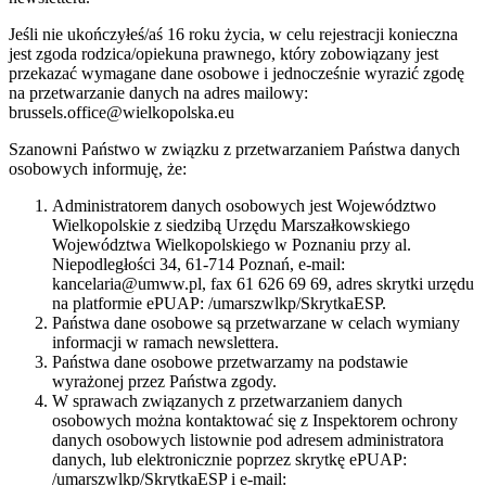
Jeśli nie ukończyłeś/aś 16 roku życia, w celu rejestracji konieczna
jest zgoda rodzica/opiekuna prawnego, który zobowiązany jest
przekazać wymagane dane osobowe i jednocześnie wyrazić zgodę
na przetwarzanie danych na adres mailowy:
brussels.office@wielkopolska.eu
Szanowni Państwo w związku z przetwarzaniem Państwa danych
osobowych informuję, że:
Administratorem danych osobowych jest Województwo
Wielkopolskie z siedzibą Urzędu Marszałkowskiego
Województwa Wielkopolskiego w Poznaniu przy al.
Niepodległości 34, 61-714 Poznań, e-mail:
kancelaria@umww.pl, fax 61 626 69 69, adres skrytki urzędu
na platformie ePUAP: /umarszwlkp/SkrytkaESP.
Państwa dane osobowe są przetwarzane w celach wymiany
informacji w ramach newslettera.
Państwa dane osobowe przetwarzamy na podstawie
wyrażonej przez Państwa zgody.
W sprawach związanych z przetwarzaniem danych
osobowych można kontaktować się z Inspektorem ochrony
danych osobowych listownie pod adresem administratora
danych, lub elektronicznie poprzez skrytkę ePUAP:
/umarszwlkp/SkrytkaESP i e-mail: