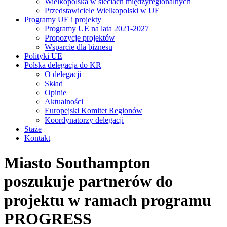
Wielkopolska w sieciach międzyregionalnych
Przedstawiciele Wielkopolski w UE
Programy UE i projekty
Programy UE na lata 2021-2027
Propozycje projektów
Wsparcie dla biznesu
Polityki UE
Polska delegacja do KR
O delegacji
Skład
Opinie
Aktualności
Europejski Komitet Regionów
Koordynatorzy delegacji
Staże
Kontakt
Miasto Southampton
poszukuje partnerów do
projektu w ramach programu
PROGRESS