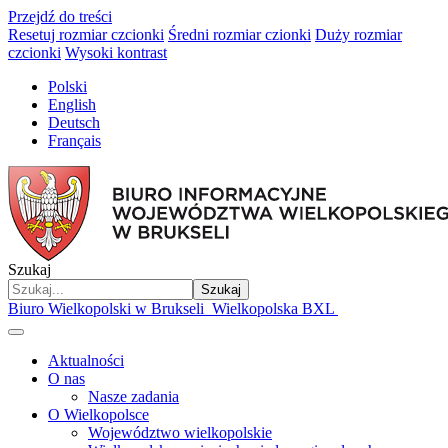
Przejdź do treści
Resetuj rozmiar czcionki
Średni rozmiar czionki
Duży rozmiar
czcionki
Wysoki kontrast
Polski
English
Deutsch
Français
Szukaj
Szukaj
Biuro Wielkopolski w Brukseli
Wielkopolska BXL
Aktualności
O nas
Nasze zadania
O Wielkopolsce
Województwo wielkopolskie