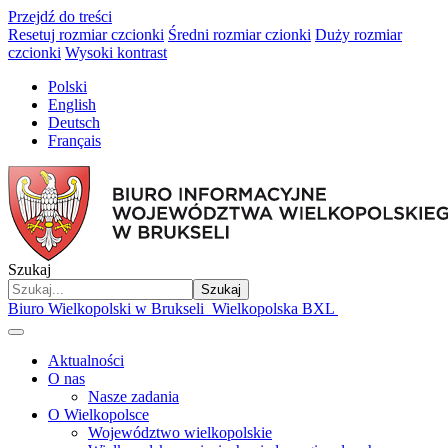
Przejdź do treści
Resetuj rozmiar czcionki
Średni rozmiar czionki
Duży rozmiar
czcionki
Wysoki kontrast
Polski
English
Deutsch
Français
Szukaj
Szukaj
Biuro Wielkopolski w Brukseli
Wielkopolska BXL
Aktualności
O nas
Nasze zadania
O Wielkopolsce
Województwo wielkopolskie