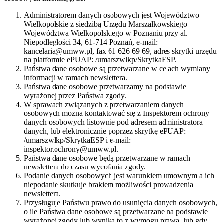
Administratorem danych osobowych jest Województwo
Wielkopolskie z siedzibą Urzędu Marszałkowskiego
Województwa Wielkopolskiego w Poznaniu przy al.
Niepodległości 34, 61-714 Poznań, e-mail:
kancelaria@umww.pl, fax 61 626 69 69, adres skrytki urzędu
na platformie ePUAP: /umarszwlkp/SkrytkaESP.
Państwa dane osobowe są przetwarzane w celach wymiany
informacji w ramach newslettera.
Państwa dane osobowe przetwarzamy na podstawie
wyrażonej przez Państwa zgody.
W sprawach związanych z przetwarzaniem danych
osobowych można kontaktować się z Inspektorem ochrony
danych osobowych listownie pod adresem administratora
danych, lub elektronicznie poprzez skrytkę ePUAP:
/umarszwlkp/SkrytkaESP i e-mail:
inspektor.ochrony@umww.pl.
Państwa dane osobowe będą przetwarzane w ramach
newslettera do czasu wycofania zgody.
Podanie danych osobowych jest warunkiem umownym a ich
niepodanie skutkuje brakiem możliwości prowadzenia
newslettera.
Przysługuje Państwu prawo do usunięcia danych osobowych,
o ile Państwa dane osobowe są przetwarzane na podstawie
wyrażonej zgody lub wynika to z wymogu prawa, lub gdy