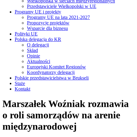
Wielkopolska w sieciach międzyregionalnych
Przedstawiciele Wielkopolski w UE
Programy UE i projekty
Programy UE na lata 2021-2027
Propozycje projektów
Wsparcie dla biznesu
Polityki UE
Polska delegacja do KR
O delegacji
Skład
Opinie
Aktualności
Europejski Komitet Regionów
Koordynatorzy delegacji
Polskie przedstawicielstwa w Brukseli
Staże
Kontakt
Marszałek Woźniak rozmawia
o roli samorządów na arenie
międzynarodowej