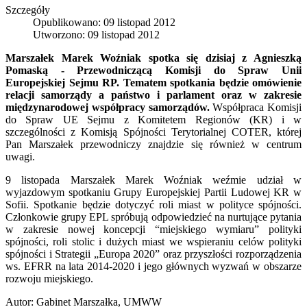
Szczegóły
Opublikowano: 09 listopad 2012
Utworzono: 09 listopad 2012
Marszałek Marek Woźniak spotka się dzisiaj z Agnieszką
Pomaską - Przewodniczącą Komisji do Spraw Unii
Europejskiej Sejmu RP. Tematem spotkania będzie omówienie
relacji samorządy a państwo i parlament oraz w zakresie
międzynarodowej współpracy samorządów.
Współpraca Komisji
do Spraw UE Sejmu z Komitetem Regionów (KR) i w
szczególności z Komisją Spójności Terytorialnej COTER, której
Pan Marszałek przewodniczy znajdzie się również w centrum
uwagi.
9 listopada Marszałek Marek Woźniak weźmie udział w
wyjazdowym spotkaniu Grupy Europejskiej Partii Ludowej KR w
Sofii. Spotkanie będzie dotyczyć roli miast w polityce spójności.
Członkowie grupy EPL spróbują odpowiedzieć na nurtujące pytania
w zakresie nowej koncepcji “miejskiego wymiaru” polityki
spójności, roli stolic i dużych miast we wspieraniu celów polityki
spójności i Strategii „Europa 2020” oraz przyszłości rozporządzenia
ws. EFRR na lata 2014-2020 i jego głównych wyzwań w obszarze
rozwoju miejskiego.
Autor: Gabinet Marszałka, UMWW