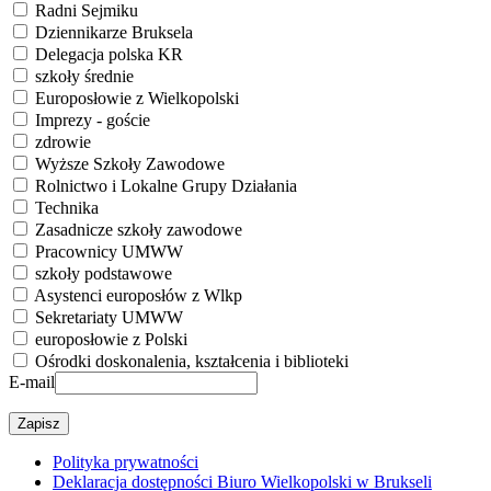
Radni Sejmiku
Dziennikarze Bruksela
Delegacja polska KR
szkoły średnie
Europosłowie z Wielkopolski
Imprezy - goście
zdrowie
Wyższe Szkoły Zawodowe
Rolnictwo i Lokalne Grupy Działania
Technika
Zasadnicze szkoły zawodowe
Pracownicy UMWW
szkoły podstawowe
Asystenci europosłów z Wlkp
Sekretariaty UMWW
europosłowie z Polski
Ośrodki doskonalenia, kształcenia i biblioteki
E-mail
Polityka prywatności
Deklaracja dostępności Biuro Wielkopolski w Brukseli