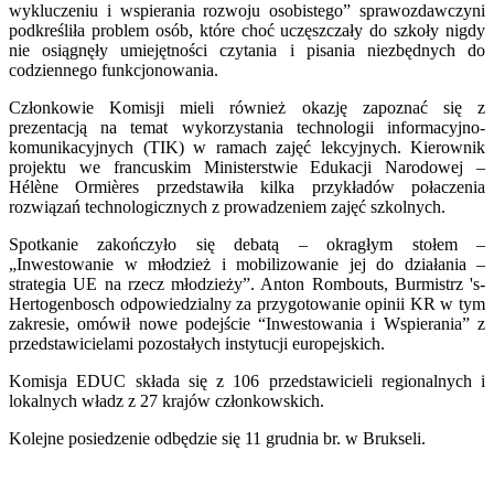
wykluczeniu i wspierania rozwoju osobistego” sprawozdawczyni
podkreśliła problem osób, które choć uczęszczały do szkoły nigdy
nie osiągnęły umiejętności czytania i pisania niezbędnych do
codziennego funkcjonowania.
Członkowie Komisji mieli również okazję zapoznać się z
prezentacją na temat wykorzystania technologii informacyjno-
komunikacyjnych (TIK) w ramach zajęć lekcyjnych. Kierownik
projektu we francuskim Ministerstwie Edukacji Narodowej –
Hélène Ormières przedstawiła kilka przykładów połaczenia
rozwiązań technologicznych z prowadzeniem zajęć szkolnych.
Spotkanie zakończyło się debatą – okragłym stołem –
„Inwestowanie w młodzież i mobilizowanie jej do działania –
strategia UE na rzecz młodzieży”. Anton Rombouts, Burmistrz 's-
Hertogenbosch odpowiedzialny za przygotowanie opinii KR w tym
zakresie, omówił nowe podejście “Inwestowania i Wspierania” z
przedstawicielami pozostałych instytucji europejskich.
Komisja EDUC składa się z 106 przedstawicieli regionalnych i
lokalnych władz z 27 krajów członkowskich.
Kolejne posiedzenie odbędzie się 11 grudnia br. w Brukseli.