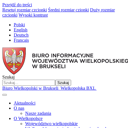
Przejdź do treści
Resetuj rozmiar czcionki
Średni rozmiar czionki
Duży rozmiar
czcionki
Wysoki kontrast
Polski
English
Deutsch
Français
Szukaj
Szukaj
Biuro Wielkopolski w Brukseli
Wielkopolska BXL
Aktualności
O nas
Nasze zadania
O Wielkopolsce
Województwo wielkopolskie