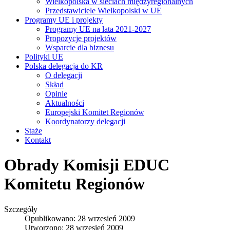
Wielkopolska w sieciach międzyregionalnych
Przedstawiciele Wielkopolski w UE
Programy UE i projekty
Programy UE na lata 2021-2027
Propozycje projektów
Wsparcie dla biznesu
Polityki UE
Polska delegacja do KR
O delegacji
Skład
Opinie
Aktualności
Europejski Komitet Regionów
Koordynatorzy delegacji
Staże
Kontakt
Obrady Komisji EDUC
Komitetu Regionów
Szczegóły
Opublikowano: 28 wrzesień 2009
Utworzono: 28 wrzesień 2009