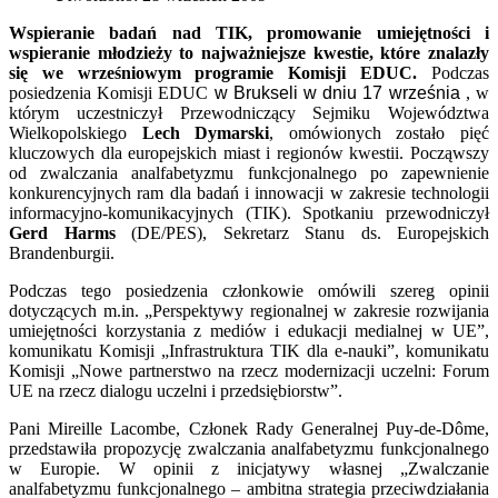
Wspieranie badań nad TIK, promowanie umiejętności i
wspieranie młodzieży to najważniejsze kwestie, które znalazły
się we wrześniowym programie Komisji EDUC.
Podczas
posiedzenia Komisji EDUC
w Brukseli w dniu 17 września
, w
którym uczestniczył Przewodniczący Sejmiku Województwa
Wielkopolskiego
Lech Dymarski
, omówionych zostało pięć
kluczowych dla europejskich miast i regionów kwestii. Począwszy
od zwalczania analfabetyzmu funkcjonalnego po zapewnienie
konkurencyjnych ram dla badań i innowacji w zakresie technologii
informacyjno-komunikacyjnych (TIK). Spotkaniu przewodniczył
Gerd Harms
(DE/PES), Sekretarz Stanu ds. Europejskich
Brandenburgii.
Podczas tego posiedzenia członkowie omówili szereg opinii
dotyczących m.in. „Perspektywy regionalnej w zakresie rozwijania
umiejętności korzystania z mediów i edukacji medialnej w UE”,
komunikatu Komisji „Infrastruktura TIK dla e-nauki”, komunikatu
Komisji „Nowe partnerstwo na rzecz modernizacji uczelni: Forum
UE na rzecz dialogu uczelni i przedsiębiorstw”.
Pani Mireille Lacombe, Członek Rady Generalnej Puy-de-Dôme,
przedstawiła propozycję zwalczania analfabetyzmu funkcjonalnego
w Europie. W opinii z inicjatywy własnej „Zwalczanie
analfabetyzmu funkcjonalnego – ambitna strategia przeciwdziałania