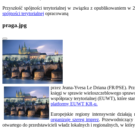
Przyszłość spójności terytorialnej w związku z opublikowaniem w 20
spójności terytorialnej
opracowaną
praga.jpg
przez Jeana-Yvesa Le Driana (FR/PSE). Pr
księgi w sprawie wieloszczeblowego spraw
współpracy terytorialnej (EUWT), które st
platformy EUWT KR-u.
Europejskie regiony intensywnie działa
organizuje szereg imprez
. Przewodniczący 
otwartego do przedstawicieli władz lokalnych i regionalnych, w któr