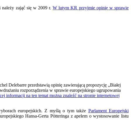
i należy zająć się w 2009 r.
W lutym KR przyjmie opinię w sprawie
l Delebarre przedstawią opinię zawierającą propozycję „Białej
 wdrażaniu rozporządzenia w sprawie europejskiego ugrupowania
ej informacji na ten temat można znaleźć na stronie internetowej
wyborach europejskich. Z myślą o tym także
Parlament Europejski
ropejskiego Hansa-Gerta Pötteringa z apelem o wystosowanie listu