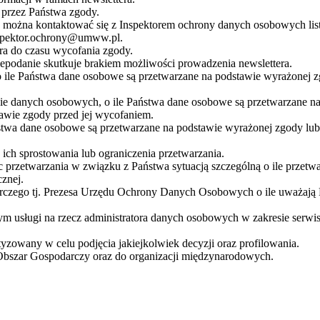
przez Państwa zgody.
żna kontaktować się z Inspektorem ochrony danych osobowych listow
nspektor.ochrony@umww.pl.
a do czasu wycofania zgody.
podanie skutkuje brakiem możliwości prowadzenia newslettera.
 ile Państwa dane osobowe są przetwarzane na podstawie wyrażonej z
nie danych osobowych, o ile Państwa dane osobowe są przetwarzane 
awie zgody przed jej wycofaniem.
stwa dane osobowe są przetwarzane na podstawie wyrażonej zgody lub
ch sprostowania lub ograniczenia przetwarzania.
 przetwarzania w związku z Państwa sytuacją szczególną o ile przetw
znej.
orczego tj. Prezesa Urzędu Ochrony Danych Osobowych o ile uważają
usługi na rzecz administratora danych osobowych w zakresie serwis
zowany w celu podjęcia jakiejkolwiek decyzji oraz profilowania.
Obszar Gospodarczy oraz do organizacji międzynarodowych.