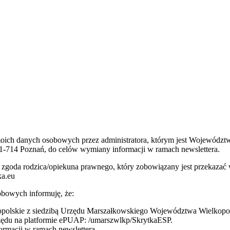
 moich danych osobowych przez administratora, którym jest Wojewódz
1-714 Poznań, do celów wymiany informacji w ramach newslettera.
 jest zgoda rodzica/opiekuna prawnego, który zobowiązany jest przeka
ka.eu
bowych informuję, że:
olskie z siedzibą Urzędu Marszałkowskiego Województwa Wielkopolsk
rzędu na platformie ePUAP: /umarszwlkp/SkrytkaESP.
rmacji w ramach newslettera.