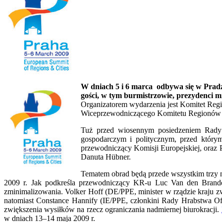
W dniach 5 i 6 marca odbywa się w Prad
gości, w tym burmistrzowie, prezydenci mi
Organizatorem wydarzenia jest Komitet Reg
Wiceprzewodniczącego Komitetu Regionów U
Tuż przed wiosennym posiedzeniem Rady E
gospodarczym i politycznym, przed który
przewodniczący Komisji Europejskiej, oraz 
Danuta Hübner.
Tematem obrad będą przede wszystkim trzy na
2009 r. Jak podkreśla przewodniczący KR-u Luc Van
den Brande
zminimalizowania. Volker Hoff (DE/PPE, minister w rządzie kraju zw
natomiast Constance Hannify (IE/PPE, członkini Rady Hrabstwa Of
zwiększenia wysiłków na rzecz ograniczania nadmiernej biurokracji.
w dniach 13–14 maja 2009 r.