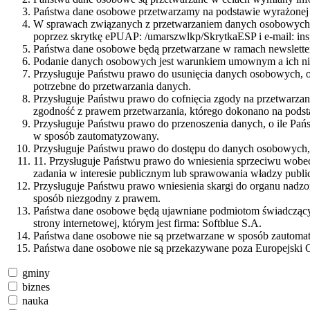
Państwa dane osobowe przetwarzamy na podstawie wyrażonej 
W sprawach związanych z przetwarzaniem danych osobowych mo
poprzez skrytkę ePUAP: /umarszwlkp/SkrytkaESP i e-mail: i
Państwa dane osobowe będą przetwarzane w ramach newsletter
Podanie danych osobowych jest warunkiem umownym a ich nie
Przysługuje Państwu prawo do usunięcia danych osobowych, o
potrzebne do przetwarzania danych.
Przysługuje Państwu prawo do cofnięcia zgody na przetwarza
zgodność z prawem przetwarzania, którego dokonano na podst
Przysługuje Państwu prawo do przenoszenia danych, o ile Pań
w sposób zautomatyzowany.
Przysługuje Państwu prawo do dostępu do danych osobowych, i
11. Przysługuje Państwu prawo do wniesienia sprzeciwu wobec
zadania w interesie publicznym lub sprawowania władzy public
Przysługuje Państwu prawo wniesienia skargi do organu nadz
sposób niezgodny z prawem.
Państwa dane osobowe będą ujawniane podmiotom świadczącym 
strony internetowej, którym jest firma: Softblue S.A.
Państwa dane osobowe nie są przetwarzane w sposób zautomaty
Państwa dane osobowe nie są przekazywane poza Europejski 
gminy
biznes
nauka