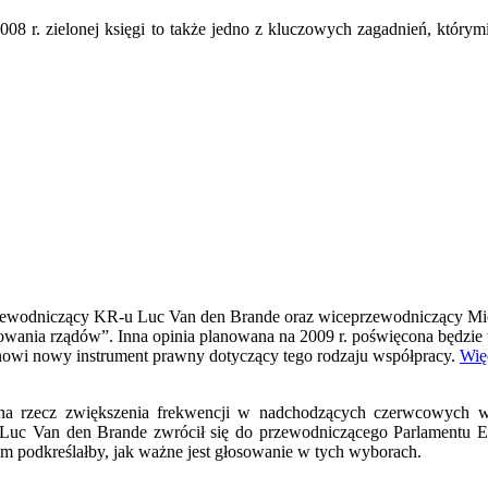
08 r. zielonej księgi to także jedno z kluczowych zagadnień, którym
zewodniczący KR-u Luc Van den Brande oraz wiceprzewodniczący Miche
owania rządów”. Inna opinia planowana na 2009 r. poświęcona będzie
anowi nowy instrument prawny dotyczący tego rodzaju współpracy.
Więc
ją na rzecz zwiększenia frekwencji w nadchodzących czerwcowych 
Luc Van den Brande zwrócił się do przewodniczącego Parlamentu Eu
ym podkreślałby, jak ważne jest głosowanie w tych wyborach.