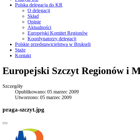
Polska delegacja do KR
O delegacji
Skład
Opinie
Aktualności
Europejski Komitet Regionów
Koordynatorzy delegacji
Polskie przedstawicielstwa w Brukseli
Staże
Kontakt
Europejski Szczyt Regionów i M
Szczegóły
Opublikowano: 05 marzec 2009
Utworzono: 05 marzec 2009
praga-szczyt.jpg