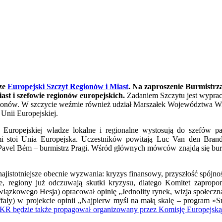
ze
Europejski Szczyt Regionów i Miast
. Na zaproszenie Burmistrza
ast i szefowie regionów europejskich.
Zadaniem Szczytu jest wypra
ionów. W szczycie weźmie również udział Marszałek Województwa Wie
nii Europejskiej.
uropejskiej władze lokalne i regionalne wystosują do szefów pa
mi stoi Unia Europejska. Uczestników powitają Luc Van den Bra
Pavel Bém – burmistrz Pragi. Wśród głównych mówców znajdą się burmi
jistotniejsze obecnie wyzwania: kryzys finansowy, przyszłość spójno
, regiony już odczuwają skutki kryzysu, dlatego Komitet zapropon
iązkowego Hesja) opracował opinię „Jednolity rynek, wizja społeczna
faly) w projekcie opinii „Najpierw myśl na małą skalę – program »
KR będzie także propagował organizowany przez Komisję Europejsk