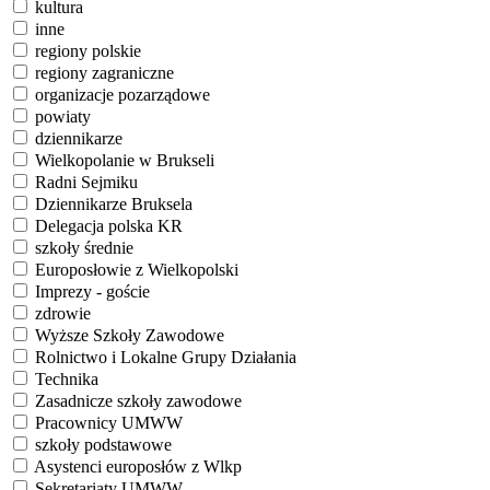
kultura
inne
regiony polskie
regiony zagraniczne
organizacje pozarządowe
powiaty
dziennikarze
Wielkopolanie w Brukseli
Radni Sejmiku
Dziennikarze Bruksela
Delegacja polska KR
szkoły średnie
Europosłowie z Wielkopolski
Imprezy - goście
zdrowie
Wyższe Szkoły Zawodowe
Rolnictwo i Lokalne Grupy Działania
Technika
Zasadnicze szkoły zawodowe
Pracownicy UMWW
szkoły podstawowe
Asystenci europosłów z Wlkp
Sekretariaty UMWW