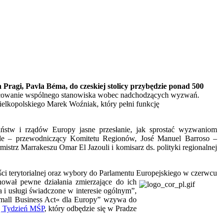
 Pragi, Pavla Béma, do czeskiej stolicy przybędzie ponad 500
cowanie wspólnego stanowiska wobec nadchodzących wyzwań.
lkopolskiego Marek Woźniak, który pełni funkcję
ństw i rządów Europy jasne przesłanie, jak sprostać wyzwaniom
nde – przewodniczący Komitetu Regionów, José Manuel Barroso –
strz Marrakeszu Omar El Jazouli i komisarz ds. polityki regionalnej
ści terytorialnej oraz wybory do Parlamentu Europejskiego w czerwcu
ował pewne działania zmierzające do ich
 i usługi świadczone w interesie ogólnym”,
Small Business Act« dla Europy” wzywa do
ą Tydzień MŚP
, który odbędzie się w Pradze