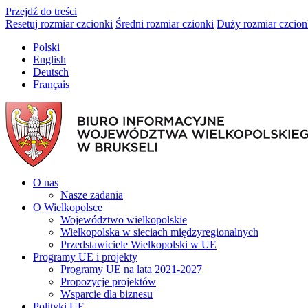
Przejdź do treści
Resetuj rozmiar czcionki
Średni rozmiar czionki
Duży rozmiar czcion
Polski
English
Deutsch
Français
O nas
Nasze zadania
O Wielkopolsce
Województwo wielkopolskie
Wielkopolska w sieciach międzyregionalnych
Przedstawiciele Wielkopolski w UE
Programy UE i projekty
Programy UE na lata 2021-2027
Propozycje projektów
Wsparcie dla biznesu
Polityki UE