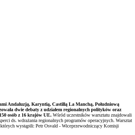
ami Andaluzją, Karyntią, Castillą La Manchą, Południową
owała dwie debaty z udziałem regionalnych polityków oraz
150 osób z 16 krajów UE.
Wśród uczestników warsztatu znajdowali
ksperci ds. wdrażania regionalnych programów operacyjnych. Warsztat
 w których wystąpili: Petr Osvald - Wiceprzewodniczący Komisji