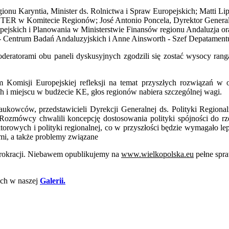
gionu Karyntia, Minister ds. Rolnictwa i Spraw Europejskich; Matti
OTER w Komitecie Regionów; José Antonio Poncela, Dyrektor General
ejskich i Planowania w Ministerstwie Finansów regionu Andaluzja oraz
 Centrum Badań Andaluzyjskich i Anne Ainsworth - Szef Depatament
ratorami obu paneli dyskusyjnych zgodzili się zostać wysocy rangą
 Komisji Europejskiej refleksji na temat przyszłych rozwiązań w 
lach i miejscu w budżecie KE, głos regionów nabiera szczególnej wagi.
ukowców, przedstawicieli Dyrekcji Generalnej ds. Polityki Regional
 Rozmówcy chwalili koncepcję dostosowania polityki spójności do 
ektorowych i polityki regionalnej, co w przyszłości będzie wymagało l
mi, a także problemy związane
biurokracji. Niebawem opublikujemy na
www.wielkopolska.eu
pełne spra
ych w naszej
Galerii.