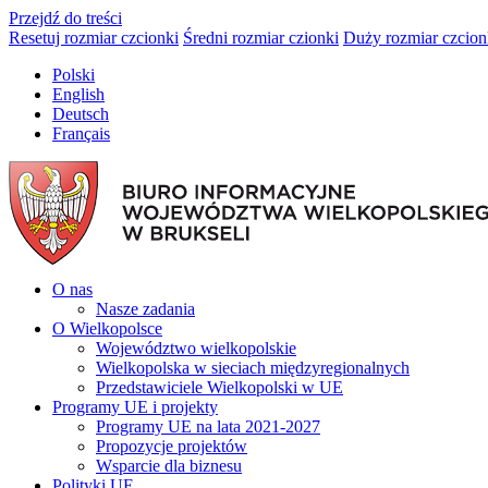
Przejdź do treści
Resetuj rozmiar czcionki
Średni rozmiar czionki
Duży rozmiar czcion
Polski
English
Deutsch
Français
O nas
Nasze zadania
O Wielkopolsce
Województwo wielkopolskie
Wielkopolska w sieciach międzyregionalnych
Przedstawiciele Wielkopolski w UE
Programy UE i projekty
Programy UE na lata 2021-2027
Propozycje projektów
Wsparcie dla biznesu
Polityki UE