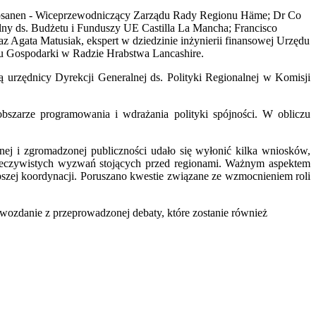
 Lipsanen - Wiceprzewodniczący Zarządu Rady Regionu Häme; Dr Co
ny ds. Budżetu i Funduszy UE Castilla La Mancha; Francisco
 Agata Matusiak, ekspert w dziedzinie inżynierii finansowej Urzędu
u Gospodarki w Radzie Hrabstwa Lancashire.
 urzędnicy Dyrekcji Generalnej ds. Polityki Regionalnej w Komisji
obszarze programowania i wdrażania polityki spójności. W obliczu
nej i zgromadzonej publiczności udało się wyłonić kilka wniosków,
rzeczywistych wyzwań stojących przed regionami. Ważnym aspektem
epszej koordynacji. Poruszano kwestie związane ze wzmocnieniem roli
wozdanie z przeprowadzonej debaty, które zostanie również