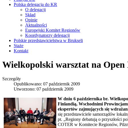
Polska delegacja do KR
O delegacji
Skład
Opinie
Aktualności
Europejski Komitet Regionów
Koordynatorzy delegacji
Polskie przedstawicielstwa w Brukseli
Staże
Kontakt
Wielkopolski warsztat na Open 
Szczegóły
Opublikowano: 07 październik 2009
Utworzono: 07 październik 2009
W dniu 6 października br. Wielkopo
Finlandią, Wschodnimi Prowincjami 
ekspertów zajmujących się wdrażan
się przedstawiciele samorządów lokaln
pt. „Regiony debatują o przyszłości po
COTER w Komitecie Regionów, Pilzn