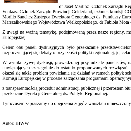
dr Josef Martinz- Członek Zarządu Re
Verdaas- Członek Zarządu Prowincji Gelderland, członek komisji C
Morillo Sanchez Zastępca Dyrektora Generalnego ds. Funduszy Europ
Marszałkowskiego Województwa Wielkopolskiego, dr Fabiola Mota -
Z uwagi na ważną tematykę, podejmowaną przez nasze regiony, mode
Europejskiej.
Celem obu paneli dyskusyjnych było przekazanie przedstawicielom
rozpoczynającej się debaty o przyszłości polityki regionalnej, jej ce
W wyniku żywej dyskusji, prowadzonej przy udziale panelistów, na
nawiązujących szczególnie do ostatnio proponowanych rozwiązań.
okazał się także problem powielania się działań w ramach polityk s
Komisji Europejskiej w procesie zarządzania programami operacyjny
z transparentnością procedur administracji publicznej i przerostem 
przekazane Dyrekcji Generalnej ds. Polityki Regionalnej.
Tymczasem zapraszamy do obejrzenia zdjęć z warsztatu umieszczon
Autor: BIWW