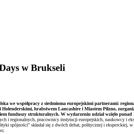
Days w Brukseli
lska we współpracy z siedmioma europejskimi partnerami: region
Holenderskimi, hrabstwem Lancashire i Miastem Pilzno, zorganiz
iem funduszy strukturalnych. W wydarzeniu udział wzięło ponad 
ych i regionalnych, pracownicy instytucji europejskich, naukowcy i e
lityki spójności” składał się z dwóch debat, politycznej i eksperckiej,
o;