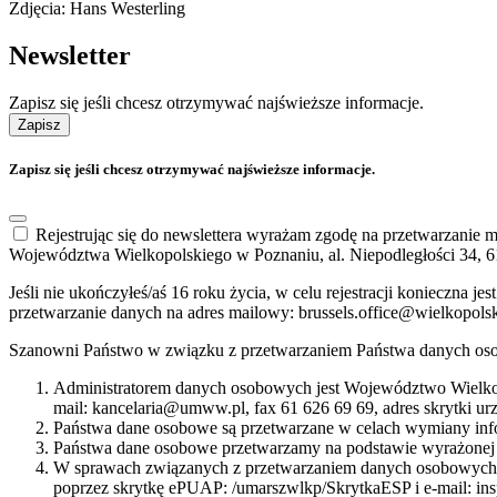
Zdjęcia: Hans Westerling
Newsletter
Zapisz się jeśli chcesz otrzymywać najświeższe informacje.
Zapisz
Zapisz się jeśli chcesz otrzymywać najświeższe informacje.
Rejestrując się do newslettera wyrażam zgodę na przetwarzanie
Województwa Wielkopolskiego w Poznaniu, al. Niepodległości 34, 6
Jeśli nie ukończyłeś/aś 16 roku życia, w celu rejestracji konieczna
przetwarzanie danych na adres mailowy: brussels.office@wielkopols
Szanowni Państwo w związku z przetwarzaniem Państwa danych oso
Administratorem danych osobowych jest Województwo Wielkop
mail: kancelaria@umww.pl, fax 61 626 69 69, adres skrytki u
Państwa dane osobowe są przetwarzane w celach wymiany info
Państwa dane osobowe przetwarzamy na podstawie wyrażonej 
W sprawach związanych z przetwarzaniem danych osobowych mo
poprzez skrytkę ePUAP: /umarszwlkp/SkrytkaESP i e-mail: i