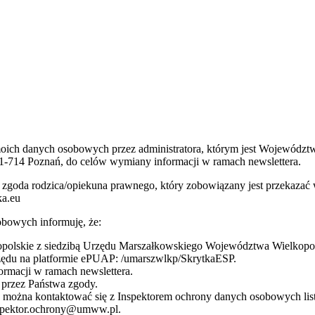
 moich danych osobowych przez administratora, którym jest Wojewódz
1-714 Poznań, do celów wymiany informacji w ramach newslettera.
 jest zgoda rodzica/opiekuna prawnego, który zobowiązany jest przeka
ka.eu
bowych informuję, że:
olskie z siedzibą Urzędu Marszałkowskiego Województwa Wielkopolsk
rzędu na platformie ePUAP: /umarszwlkp/SkrytkaESP.
rmacji w ramach newslettera.
przez Państwa zgody.
żna kontaktować się z Inspektorem ochrony danych osobowych listow
nspektor.ochrony@umww.pl.