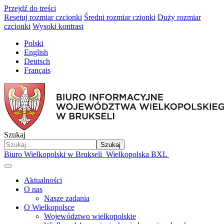
Przejdź do treści
Resetuj rozmiar czcionki
Średni rozmiar czionki
Duży rozmiar
czcionki
Wysoki kontrast
Polski
English
Deutsch
Français
Szukaj
Szukaj
Biuro Wielkopolski w Brukseli
Wielkopolska BXL
Aktualności
O nas
Nasze zadania
O Wielkopolsce
Województwo wielkopolskie