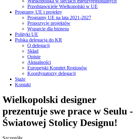
Wielkopolska w sieciach międzyregionalnych
Przedstawiciele Wielkopolski w UE
Programy UE i projekty
Programy UE na lata 2021-2027
Propozycje projektów
Wsparcie dla biznesu
Polityki UE
Polska delegacja do KR
O delegacji
Skład
Opinie
Aktualności
Europejski Komitet Regionów
Koordynatorzy delegacji
Staże
Kontakt
Wielkopolski designer
prezentuje swe prace w Seulu -
Światowej Stolicy Designu!
Szczegóły