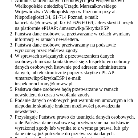
Administratorem danych osobowych jest Województwo
Wielkopolskie z siedzibą Urzędu Marszałkowskiego
Województwa Wielkopolskiego w Poznaniu przy al.
Niepodległości 34, 61-714 Poznań, e-mail:
kancelaria@umww.pl, fax 61 626 69 69, adres skrytki urzędu
na platformie ePUAP: /umarszwlkp/SkrytkaESP.
Państwa dane osobowe są przetwarzane w celach wymiany
informacji w ramach newslettera.
Państwa dane osobowe przetwarzamy na podstawie
wyrażonej przez Państwa zgody.
W sprawach związanych z przetwarzaniem danych
osobowych można kontaktować się z Inspektorem ochrony
danych osobowych listownie pod adresem administratora
danych, lub elektronicznie poprzez skrytkę ePUAP:
/umarszwlkp/SkrytkaESP i e-mail:
inspektor.ochrony@umww.pl.
Państwa dane osobowe będą przetwarzane w ramach
newslettera do czasu wycofania zgody.
Podanie danych osobowych jest warunkiem umownym a ich
niepodanie skutkuje brakiem możliwości prowadzenia
newslettera.
Przysługuje Państwu prawo do usunięcia danych osobowych,
o ile Państwa dane osobowe są przetwarzane na podstawie
wyrażonej zgody lub wynika to z wymogu prawa, lub gdy
dane nie są już potrzebne do przetwarzania danych.