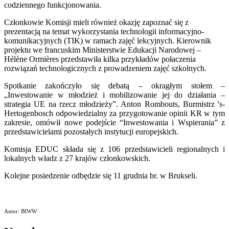
codziennego funkcjonowania.
Członkowie Komisji mieli również okazję zapoznać się z
prezentacją na temat wykorzystania technologii informacyjno-
komunikacyjnych (TIK) w ramach zajęć lekcyjnych. Kierownik
projektu we francuskim Ministerstwie Edukacji Narodowej –
Hélène Ormières przedstawiła kilka przykładów połaczenia
rozwiązań technologicznych z prowadzeniem zajęć szkolnych.
Spotkanie zakończyło się debatą – okragłym stołem –
„Inwestowanie w młodzież i mobilizowanie jej do działania –
strategia UE na rzecz młodzieży”. Anton Rombouts, Burmistrz 's-
Hertogenbosch odpowiedzialny za przygotowanie opinii KR w tym
zakresie, omówił nowe podejście “Inwestowania i Wspierania” z
przedstawicielami pozostałych instytucji europejskich.
Komisja EDUC składa się z 106 przedstawicieli regionalnych i
lokalnych władz z 27 krajów członkowskich.
Kolejne posiedzenie odbędzie się 11 grudnia br. w Brukseli.
Autor: BIWW