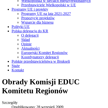
Wielkopolska w sieciach międzyregionalnych
Przedstawiciele Wielkopolski w UE
Programy UE i projekty
Programy UE na lata 2021-2027
Propozycje projektów
Wsparcie dla biznesu
Polityki UE
Polska delegacja do KR
O delegacji
Skład
Opinie
Aktualności
Europejski Komitet Regionów
Koordynatorzy delegacji
Polskie przedstawicielstwa w Brukseli
Staże
Kontakt
Obrady Komisji EDUC
Komitetu Regionów
Szczegóły
Opublikowano: 28 wrzesień 2009