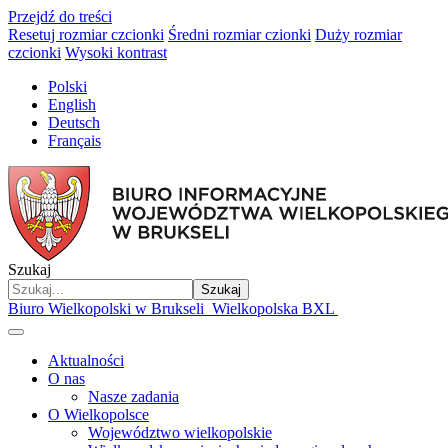
Przejdź do treści
Resetuj rozmiar czcionki
Średni rozmiar czionki
Duży rozmiar
czcionki
Wysoki kontrast
Polski
English
Deutsch
Français
Szukaj
Szukaj
Biuro Wielkopolski w Brukseli
Wielkopolska BXL
Aktualności
O nas
Nasze zadania
O Wielkopolsce
Województwo wielkopolskie