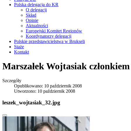
Polska delegacja do KR
O delegacji
Skład
Opinie
Aktualności
Europejski Komitet Regionów
Koordynatorzy delegacji
Polskie przedstawicielstwa w Brukseli
Staże
Kontakt
Marszałek Wojtasiak członkie
Szczegóły
Opublikowano: 10 październik 2008
Utworzono: 10 październik 2008
leszek_wojtasiak_32.jpg