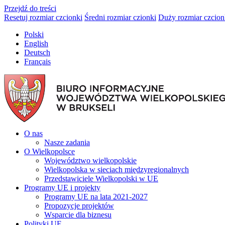
Przejdź do treści
Resetuj rozmiar czcionki
Średni rozmiar czionki
Duży rozmiar czcion
Polski
English
Deutsch
Français
O nas
Nasze zadania
O Wielkopolsce
Województwo wielkopolskie
Wielkopolska w sieciach międzyregionalnych
Przedstawiciele Wielkopolski w UE
Programy UE i projekty
Programy UE na lata 2021-2027
Propozycje projektów
Wsparcie dla biznesu
Polityki UE