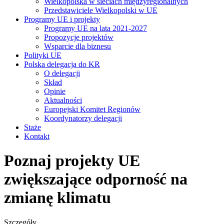
Wielkopolska w sieciach międzyregionalnych
Przedstawiciele Wielkopolski w UE
Programy UE i projekty
Programy UE na lata 2021-2027
Propozycje projektów
Wsparcie dla biznesu
Polityki UE
Polska delegacja do KR
O delegacji
Skład
Opinie
Aktualności
Europejski Komitet Regionów
Koordynatorzy delegacji
Staże
Kontakt
Poznaj projekty UE
zwiększające odporność na
zmianę klimatu
Szczegóły