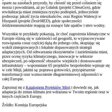
oparte na zasobach przyrody, by chronić się przed cofaniem się
morza i powodziami, aż po Gdańsk (projekt
ClimaGen
), gdzie
rewitalizacja miast zmniejsza ryzyko podtopień, jednocześnie
podnosząc jakość życia mieszkańców, oraz Region Walencji w
Hiszpanii (projekt
DesirMED
), gdzie społeczności
śródziemnomorskie reagują na rosnące fale upałów i stres wodny.
Wszystkie te przykłady pokazują, że choć zagrożenia klimatyczne w
Europie różnią się w zależności od geografii, to wypracowywane
rozwiązania coraz częściej dążą do jednego celu, skupiając się
wokół zintegrowanych i lokalnie dopasowanych strategii
adaptacyjnych. Od odtwarzania ekosystemów i zazieleniania miast,
przez ocenę ryzyka klimatycznego, innowacje w sektorze
ubezpieczeń, po odporność obszarów wiejskich i dostosowanie
infrastruktury – wspomniane 65 projektów bezpośrednio wpisuje się
w cele Misji, jakimi są: poprawa gotowości, przyspieszenie
transformacji oraz wzmocnienie długoterminowej odporności w
całej Europie.
Zapoznaj się z
Katalogiem Projektów Misji
i dowiedz się, jak
adaptacja do zmian klimatu jest wdrażana w Twoim regionie oraz w
innych częściach Europy.
Źródło: Komisja Europejska