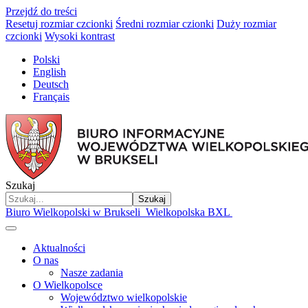
Przejdź do treści
Resetuj rozmiar czcionki
Średni rozmiar czionki
Duży rozmiar
czcionki
Wysoki kontrast
Polski
English
Deutsch
Français
Szukaj
Szukaj
Biuro Wielkopolski w Brukseli
Wielkopolska BXL
Aktualności
O nas
Nasze zadania
O Wielkopolsce
Województwo wielkopolskie