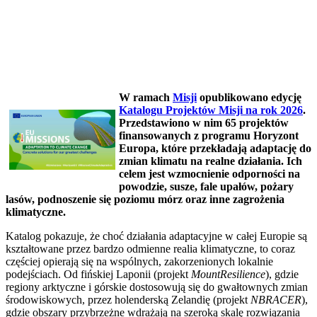
W ramach
Misji
opublikowano edycję
Katalogu Projektów Misji na rok 2026
.
Przedstawiono w nim 65 projektów
finansowanych z programu Horyzont
Europa, które przekładają adaptację do
zmian klimatu na realne działania. Ich
celem jest wzmocnienie odporności na
powodzie, susze, fale upałów, pożary
lasów, podnoszenie się poziomu mórz oraz inne zagrożenia
klimatyczne.
Katalog pokazuje, że choć działania adaptacyjne w całej Europie są
kształtowane przez bardzo odmienne realia klimatyczne, to coraz
częściej opierają się na wspólnych, zakorzenionych lokalnie
podejściach. Od fińskiej Laponii (projekt
MountResilience
), gdzie
regiony arktyczne i górskie dostosowują się do gwałtownych zmian
środowiskowych, przez holenderską Zelandię (projekt
NBRACER
),
gdzie obszary przybrzeżne wdrażają na szeroką skalę rozwiązania