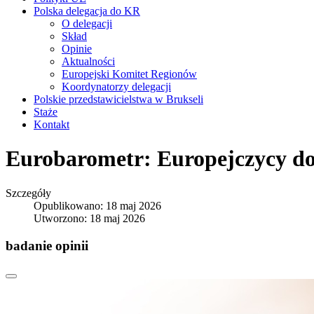
Polska delegacja do KR
O delegacji
Skład
Opinie
Aktualności
Europejski Komitet Regionów
Koordynatorzy delegacji
Polskie przedstawicielstwa w Brukseli
Staże
Kontakt
Eurobarometr: Europejczycy dos
Szczegóły
Opublikowano: 18 maj 2026
Utworzono: 18 maj 2026
badanie opinii