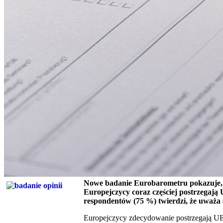
Nowe badanie Eurobarometru pokazuje, ż
Europejczycy coraz częściej postrzegają 
respondentów (75 %) twierdzi, że uważa
Europejczycy zdecydowanie postrzegają U