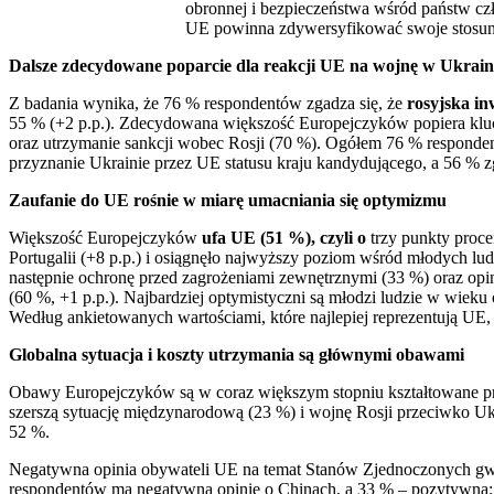
obronnej i bezpieczeństwa wśród państw cz
UE powinna zdywersyfikować swoje stosunki
Dalsze zdecydowane poparcie dla reakcji UE na wojnę w Ukrain
Z badania wynika, że 76 % respondentów zgadza się, że
rosyjska in
55 % (+2 p.p.). Zdecydowana większość Europejczyków popiera kluc
oraz utrzymanie sankcji wobec Rosji (70 %). Ogółem 76 % responden
przyznanie Ukrainie przez UE statusu kraju kandydującego, a 56 % 
Zaufanie do UE rośnie w miarę umacniania się optymizmu
Większość Europejczyków
ufa UE (51 %), czyli o
trzy punkty proce
Portugalii (+8 p.p.) i osiągnęło najwyższy poziom wśród młodych l
następnie ochronę przed zagrożeniami zewnętrznymi (33 %) oraz op
(60 %, +1 p.p.). Najbardziej optymistyczni są młodzi ludzie w wiek
Według ankietowanych wartościami, które najlepiej reprezentują UE
Globalna sytuacja i koszty utrzymania są głównymi obawami
Obawy Europejczyków są w coraz większym stopniu kształtowane prz
szerszą sytuację międzynarodową (23 %) i wojnę Rosji przeciwko U
52 %.
Negatywna opinia obywateli UE na temat Stanów Zjednoczonych gwa
respondentów ma negatywną opinię o Chinach, a 33 % – pozytywną;