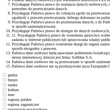
Przysługuje Państwu prawo do usunięcia danych osobowych, o
potrzebne do przetwarzania danych.
Przysługuje Państwu prawo do cofnięcia zgody na przetwarza
zgodność z prawem przetwarzania, którego dokonano na podst
Przysługuje Państwu prawo do przenoszenia danych, o ile Pań
w sposób zautomatyzowany.
Przysługuje Państwu prawo do dostępu do danych osobowych, i
11. Przysługuje Państwu prawo do wniesienia sprzeciwu wobec
zadania w interesie publicznym lub sprawowania władzy public
Przysługuje Państwu prawo wniesienia skargi do organu nadz
sposób niezgodny z prawem.
Państwa dane osobowe będą ujawniane podmiotom świadczącym 
strony internetowej, którym jest firma: Softblue S.A.
Państwa dane osobowe nie są przetwarzane w sposób zautomaty
Państwa dane osobowe nie są przekazywane poza Europejski 
gminy
biznes
nauka
kultura
inne
regiony polskie
regiony zagraniczne
organizacje pozarządowe