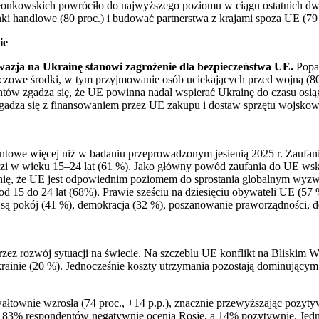
łonkowskich powróciło do najwyższego poziomu w ciągu ostatnich dwu
 handlowe (80 proc.) i budować partnerstwa z krajami spoza UE (79 
ie
wazja na Ukrainę stanowi zagrożenie dla bezpieczeństwa UE.
Popar
zowe środki, w tym przyjmowanie osób uciekających przed wojną (80
tów zgadza się, że UE powinna nadal wspierać Ukrainę do czasu osiąg
zgadza się z finansowaniem przez UE zakupu i dostaw sprzętu wojskow
ntowe więcej niż w badaniu przeprowadzonym jesienią 2025 r. Zaufanie 
udzi w wieku 15–24 lat (61 %). Jako główny powód zaufania do UE ws
inię, że UE jest odpowiednim poziomem do sprostania globalnym wyz
u od 15 do 24 lat (68%). Prawie sześciu na dziesięciu obywateli UE (
, są pokój (41 %), demokracja (32 %), poszanowanie praworządności,
ez rozwój sytuacji na świecie. Na szczeblu UE konflikt na Bliskim 
krainie (20 %). Jednocześnie koszty utrzymania pozostają dominujący
łtownie wzrosła (74 proc., +14 p.p.), znacznie przewyższając pozyt
 83% respondentów negatywnie ocenia Rosję, a 14% pozytywnie. Jed