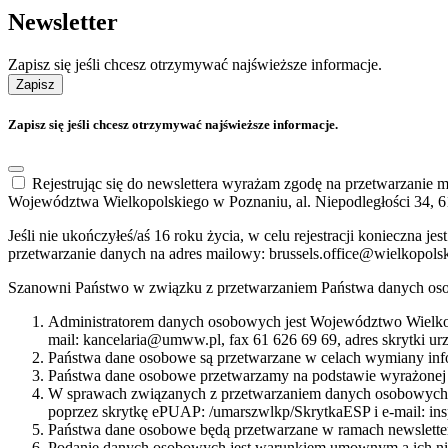
Newsletter
Zapisz się jeśli chcesz otrzymywać najświeższe informacje.
Zapisz
Zapisz się jeśli chcesz otrzymywać najświeższe informacje.
Rejestrując się do newslettera wyrażam zgodę na przetwarzanie
Województwa Wielkopolskiego w Poznaniu, al. Niepodległości 34, 6
Jeśli nie ukończyłeś/aś 16 roku życia, w celu rejestracji konieczna
przetwarzanie danych na adres mailowy: brussels.office@wielkopols
Szanowni Państwo w związku z przetwarzaniem Państwa danych oso
Administratorem danych osobowych jest Województwo Wielkop
mail: kancelaria@umww.pl, fax 61 626 69 69, adres skrytki u
Państwa dane osobowe są przetwarzane w celach wymiany info
Państwa dane osobowe przetwarzamy na podstawie wyrażonej 
W sprawach związanych z przetwarzaniem danych osobowych mo
poprzez skrytkę ePUAP: /umarszwlkp/SkrytkaESP i e-mail: i
Państwa dane osobowe będą przetwarzane w ramach newsletter
Podanie danych osobowych jest warunkiem umownym a ich nie