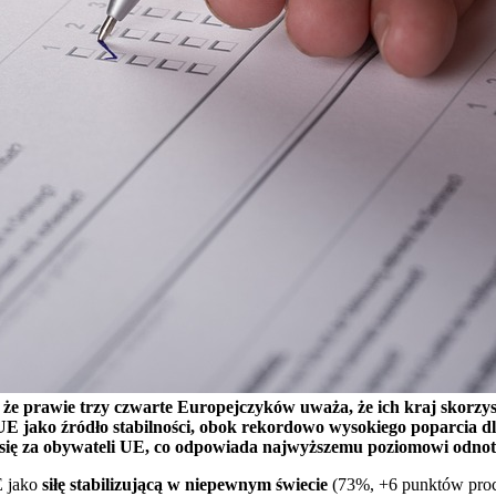
e prawie trzy czwarte Europejczyków uważa, że ich kraj skorzy
UE jako źródło stabilności, obok rekordowo wysokiego poparcia dl
 się za obywateli UE, co odpowiada najwyższemu poziomowi odno
E jako
siłę stabilizującą w niepewnym świecie
(73%, +6 punktów proce