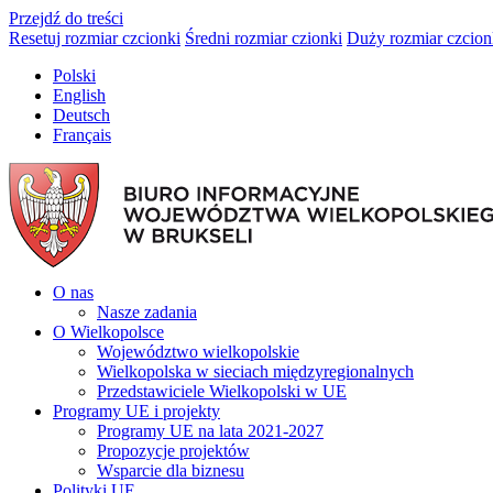
Przejdź do treści
Resetuj rozmiar czcionki
Średni rozmiar czionki
Duży rozmiar czcion
Polski
English
Deutsch
Français
O nas
Nasze zadania
O Wielkopolsce
Województwo wielkopolskie
Wielkopolska w sieciach międzyregionalnych
Przedstawiciele Wielkopolski w UE
Programy UE i projekty
Programy UE na lata 2021-2027
Propozycje projektów
Wsparcie dla biznesu
Polityki UE