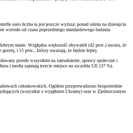
fie euro liczba ta jest jeszcze wyższa: ponad ośmiu na dziesięciu
cznie wzrosło od czasu poprzedniego standardowego badania
dobrym stanie. Względna większość obywateli (42 proc.) uważa, że
orzej, i 15 proc., którzy uważają, że będzie lepiej.
ydawany przede wszystkim na zatrudnienie, sprawy społeczne i
ltura i media zajmują trzecie miejsce na szczeblu UE (37 %).
 państwach członkowskich. Ogółem przeprowadzono bezpośrednie
ydujących (wszystkie z wyjątkiem Ukrainy) oraz w Zjednoczonym