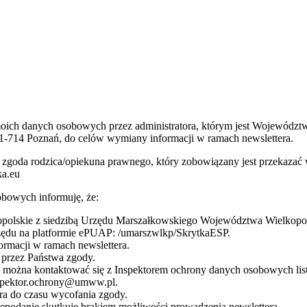
 moich danych osobowych przez administratora, którym jest Wojewódz
1-714 Poznań, do celów wymiany informacji w ramach newslettera.
 jest zgoda rodzica/opiekuna prawnego, który zobowiązany jest przeka
ka.eu
bowych informuję, że:
olskie z siedzibą Urzędu Marszałkowskiego Województwa Wielkopolsk
rzędu na platformie ePUAP: /umarszwlkp/SkrytkaESP.
rmacji w ramach newslettera.
przez Państwa zgody.
żna kontaktować się z Inspektorem ochrony danych osobowych listow
nspektor.ochrony@umww.pl.
a do czasu wycofania zgody.
podanie skutkuje brakiem możliwości prowadzenia newslettera.