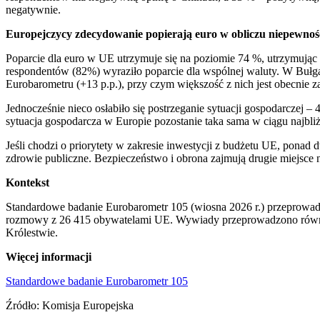
negatywnie.
Europejczycy zdecydowanie popierają euro
w obliczu niepewnoś
Poparcie dla euro w UE utrzymuje się na poziomie 74 %, utrzymując n
respondentów (82%) wyraziło poparcie dla wspólnej waluty. W Bułgari
Eurobarometru (+13 p.p.), przy czym większość z nich jest obecnie z
Jednocześnie nieco osłabiło się postrzeganie sytuacji gospodarcze
sytuacja gospodarcza w Europie pozostanie taka sama w ciągu najbliżs
Jeśli chodzi o priorytety w zakresie inwestycji z budżetu UE, pona
zdrowie publiczne. Bezpieczeństwo i obrona zajmują drugie miejsce na
Kontekst
Standardowe badanie Eurobarometr 105 (wiosna 2026 r.) przeprowa
rozmowy z 26 415 obywatelami UE. Wywiady przeprowadzono również
Królestwie.
Więcej informacji
Standardowe badanie Eurobarometr 105
Źródło: Komisja Europejska