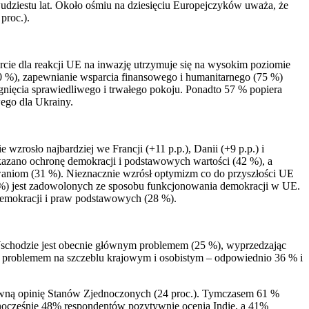
dziestu lat. Około ośmiu na dziesięciu Europejczyków uważa, że
proc.).
cie dla reakcji UE na inwazję utrzymuje się na wysokim poziomie
 %), zapewnianie wsparcia finansowego i humanitarnego (75 %)
nięcia sprawiedliwego i trwałego pokoju. Ponadto 57 % popiera
ego dla Ukrainy.
wzrosło najbardziej we Francji (+11 p.p.), Danii (+9 p.p.) i
kazano ochronę demokracji i podstawowych wartości (42 %), a
waniom (31 %). Nieznacznie wzrósł optymizm co do przyszłości UE
57 %) jest zadowolonych ze sposobu funkcjonowania demokracji w UE.
 demokracji i praw podstawowych (28 %).
Wschodzie jest obecnie głównym problemem (25 %), wyprzedzając
m problemem na szczeblu krajowym i osobistym – odpowiednio 36 % i
ywną opinię Stanów Zjednoczonych (24 proc.). Tymczasem 61 %
nocześnie 48% respondentów pozytywnie ocenia Indie, a 41%