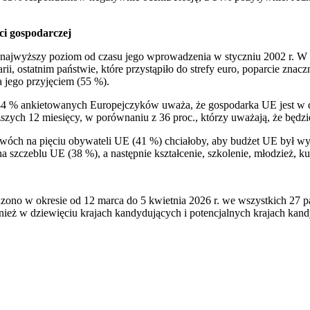
ci gospodarczej
ajwyższy poziom od czasu jego wprowadzenia w styczniu 2002 r. W stre
i, ostatnim państwie, które przystąpiło do strefy euro, poparcie zna
a jego przyjęciem (55 %).
j – 44 % ankietowanych Europejczyków uważa, że gospodarka UE jest w 
zych 12 miesięcy, w porównaniu z 36 proc., którzy uważają, że będzie g
d dwóch na pięciu obywateli UE (41 %) chciałoby, aby budżet UE był w
 szczeblu UE (38 %), a następnie kształcenie, szkolenie, młodzież, ku
dzono w okresie od 12 marca do 5 kwietnia 2026 r. we wszystkich 27
 w dziewięciu krajach kandydujących i potencjalnych krajach kand