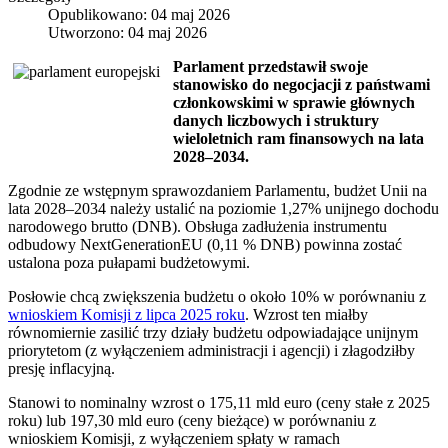
Opublikowano: 04 maj 2026
Utworzono: 04 maj 2026
Parlament przedstawił swoje
stanowisko do negocjacji z państwami
członkowskimi w sprawie głównych
danych liczbowych i struktury
wieloletnich ram finansowych na lata
2028–2034.
Zgodnie ze wstępnym sprawozdaniem Parlamentu, budżet Unii na
lata 2028–2034 należy ustalić na poziomie 1,27% unijnego dochodu
narodowego brutto (DNB). Obsługa zadłużenia instrumentu
odbudowy NextGenerationEU (0,11 % DNB) powinna zostać
ustalona poza pułapami budżetowymi.
Posłowie chcą zwiększenia budżetu o około 10% w porównaniu z
wnioskiem Komisji z lipca 2025 roku
. Wzrost ten miałby
równomiernie zasilić trzy działy budżetu odpowiadające unijnym
priorytetom (z wyłączeniem administracji i agencji) i złagodziłby
presję inflacyjną.
Stanowi to nominalny wzrost o 175,11 mld euro (ceny stałe z 2025
roku) lub 197,30 mld euro (ceny bieżące) w porównaniu z
wnioskiem Komisji, z wyłączeniem spłaty w ramach