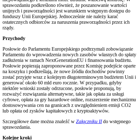
sprawozdaniu podkreślono również, że poszanowanie wartości
unijnych i praworządności jest warunkiem wstępnym dostępu do
funduszy Unii Europejskiej. Jednocześnie nie należy karać
ostatecznych odbiorców za naruszenia praworządności przez ich
rządy.
Przychody
Posłowie do Parlamentu Europejskiego podtrzymali zobowiązanie
Parlamentu do wprowadzenia nowych zasobów własnych do spłaty
zadłużenia w ramach NextGenerationEU i finansowania budżetu.
Posłowie popierają zaproponowane przez Komisję podejście oparte
na koszyku i podkreślają, że nowe źródła dochodów powinny
zostać przyjęte wraz z kolejnym długoterminowym budżetem Unii i
generować około 60 mld euro rocznie. W przypadku, gdyby
niektóre wnioski zostały odrzucone, posłowie proponują, by
rozważyć rozwiązania alternatywne, takie jak opłata za usługi
cyfrowe, opłata za gry hazardowe online, rozszerzenie mechanizmu
dostosowywania cen na granicach z uwzględnieniem emisji CO2
lub opłata od zysków kapitałowych z kryptoaktywów.
Szczegółowe dane można znaleźć w
Załączniku II
do wstępnego
sprawozdania.
Kolejne kroki