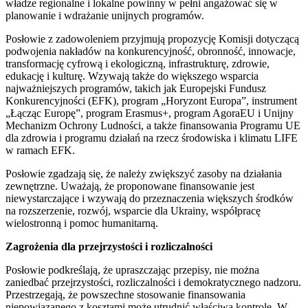
władze regionalne i lokalne powinny w pełni angażować się w
planowanie i wdrażanie unijnych programów.
Posłowie z zadowoleniem przyjmują propozycję Komisji dotyczącą
podwojenia nakładów na konkurencyjność, obronność, innowacje,
transformację cyfrową i ekologiczną, infrastrukturę, zdrowie,
edukację i kulturę. Wzywają także do większego wsparcia
najważniejszych programów, takich jak Europejski Fundusz
Konkurencyjności (EFK), program „Horyzont Europa”, instrument
„Łącząc Europę”, program Erasmus+, program AgoraEU i Unijny
Mechanizm Ochrony Ludności, a także finansowania Programu UE
dla zdrowia i programu działań na rzecz środowiska i klimatu LIFE
w ramach EFK.
Posłowie zgadzają się, że należy zwiększyć zasoby na działania
zewnętrzne. Uważają, że proponowane finansowanie jest
niewystarczające i wzywają do przeznaczenia większych środków
na rozszerzenie, rozwój, wsparcie dla Ukrainy, współpracę
wielostronną i pomoc humanitarną.
Zagrożenia dla przejrzystości i rozliczalności
Posłowie podkreślają, że upraszczając przepisy, nie można
zaniedbać przejrzystości, rozliczalności i demokratycznego nadzoru.
Przestrzegają, że powszechne stosowanie finansowania
niepowiązanego z kosztami może utrudnić właściwą kontrolę. W