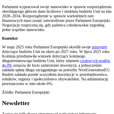
Parlament wypracował swoje stanowisko w sprawie rozporządzenia
określającego główne dane liczbowe i strukturę budżetu Unii na lata
2028–2034. Rozporządzenie w sprawie wieloletnich ram
finansowych musi zostać zatwierdzone przez Parlament Europejski.
Negocjacje rozpoczną się, gdy państwa członkowskie uzgodnią
pełne wspólne stanowisko.
Kontekst
W maju 2025 roku Parlament Europejski określił swoje
priorytety
dotyczące budżetu Unii na okres po 2027 roku. W lipcu 2025 roku
Komisja przedstawiła wniosek dotyczący kolejnego
długoterminowego budżetu Unii, który zdaniem
czołowych posłów
do PE
oznacza de facto zamrożenie inwestycji, a jednocześnie
zakłada spłatę długu zaciągniętego na potrzeby NextGenerationEU.
Budżet zakłada przede wszystkim inwestycje w przedsiębiorstwa,
rolników, regiony i społeczeństwo obywatelskie. Na administrację
przeznaczono w nim około 6%.
Źródło: Parlament Europejski
Newsletter
Zapisz się jeśli chcesz otrzymywać najświeższe informacje.