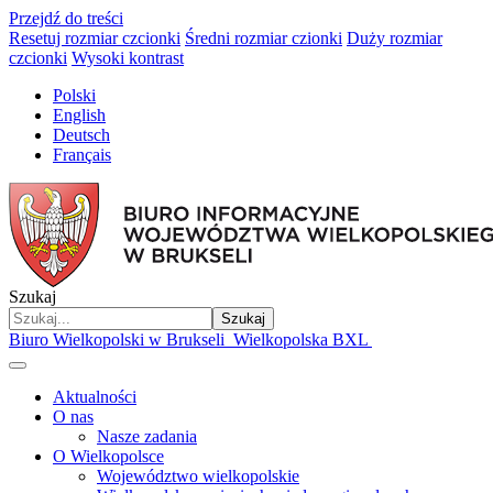
Przejdź do treści
Resetuj rozmiar czcionki
Średni rozmiar czionki
Duży rozmiar
czcionki
Wysoki kontrast
Polski
English
Deutsch
Français
Szukaj
Szukaj
Biuro Wielkopolski w Brukseli
Wielkopolska BXL
Aktualności
O nas
Nasze zadania
O Wielkopolsce
Województwo wielkopolskie