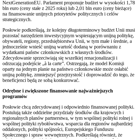
NextGenerationEU. Parlament proponuje budżet w wysokości 1,78
bln euro (ceny stałe z 2025 roku) lub 2,01 bln euro (ceny bieżące)
na finansowanie unijnych priorytetów politycznych i celów
strategicznych.
Posłowie podkreślają, że kolejny długoterminowy budżet Unii musi
pozostać narzędziem inwestycyjnym wspierającym unijną politykę,
obywateli, regiony, przedsiębiorstwa Unii, w tym małe i średnie, a
jednocześnie wnieść unijną wartość dodaną w porównaniu z
wydatkami państw członkowskich z własnych środków.
Zdecydowanie sprzeciwiają się wszelkiej renacjonalizacji i
odrzucają podejście „à la carte”. Ostrzegają, że model Komisji
oparty na jednym planie na państwo członkowskie może osłabić
unijną politykę, zmniejszyć przejrzystość i doprowadzić do tego, że
beneficjenci będą ze sobą konkurować.
Odrębne i zwiększone finansowanie najważniejszych
programów
Posłowie chcą zdecydowanej i odpowiednio finansowanej polityki.
Postulują także oddzielne przydziały środków dla krajowych i
regionalnych planów partnerstwa, w tym wspólnej polityki rolnej i
wspólnej polityki rybołówstwa, wsparcia dla regionów najbardziej
oddalonych, polityki spójności, Europejskiego Funduszu
Społecznego i spraw wewnętrznych. Podkreślają również, że