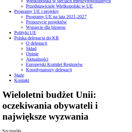
Wielkopolska w sieciach międzyregionalnych
Przedstawiciele Wielkopolski w UE
Programy UE i projekty
Programy UE na lata 2021-2027
Propozycje projektów
Wsparcie dla biznesu
Polityki UE
Polska delegacja do KR
O delegacji
Skład
Opinie
Aktualności
Europejski Komitet Regionów
Koordynatorzy delegacji
Staże
Kontakt
Wieloletni budżet Unii:
oczekiwania obywateli i
największe wyzwania
Szczegóły