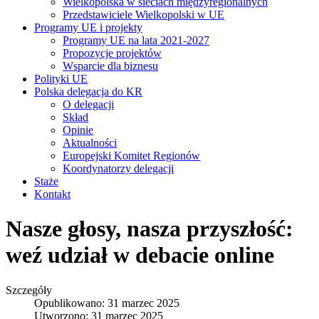
Wielkopolska w sieciach międzyregionalnych
Przedstawiciele Wielkopolski w UE
Programy UE i projekty
Programy UE na lata 2021-2027
Propozycje projektów
Wsparcie dla biznesu
Polityki UE
Polska delegacja do KR
O delegacji
Skład
Opinie
Aktualności
Europejski Komitet Regionów
Koordynatorzy delegacji
Staże
Kontakt
Nasze głosy, nasza przyszłość:
weź udział w debacie online
Szczegóły
Opublikowano: 31 marzec 2025
Utworzono: 31 marzec 2025