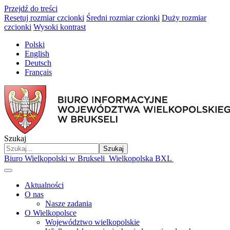
Przejdź do treści
Resetuj rozmiar czcionki
Średni rozmiar czionki
Duży rozmiar
czcionki
Wysoki kontrast
Polski
English
Deutsch
Français
Szukaj
Szukaj
Biuro Wielkopolski w Brukseli
Wielkopolska BXL
Aktualności
O nas
Nasze zadania
O Wielkopolsce
Województwo wielkopolskie