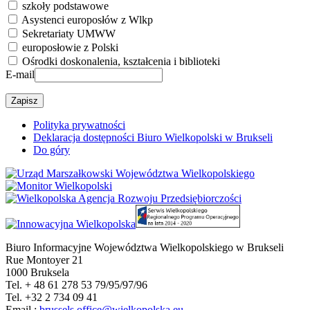
szkoły podstawowe
Asystenci europosłów z Wlkp
Sekretariaty UMWW
europosłowie z Polski
Ośrodki doskonalenia, kształcenia i biblioteki
E-mail
Polityka prywatności
Deklaracja dostępności Biuro Wielkopolski w Brukseli
Do góry
Biuro Informacyjne Województwa Wielkopolskiego w Brukseli
Rue Montoyer 21
1000 Bruksela
Tel. + 48 61 278 53 79/95/97/96
Tel. +32 2 734 09 41
Email.:
brussels.office@wielkopolska.eu