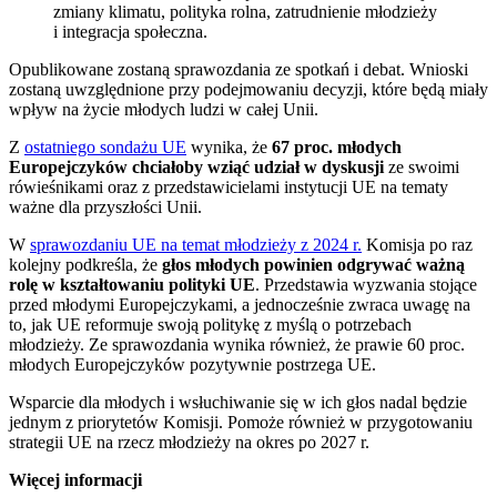
zmiany klimatu, polityka rolna, zatrudnienie młodzieży
i integracja społeczna.
Opublikowane zostaną sprawozdania ze spotkań i debat. Wnioski
zostaną uwzględnione przy podejmowaniu decyzji, które będą miały
wpływ na życie młodych ludzi w całej Unii.
Z
ostatniego sondażu UE
wynika, że
67 proc. młodych
Europejczyków chciałoby wziąć udział w dyskusji
ze swoimi
rówieśnikami oraz z przedstawicielami instytucji UE na tematy
ważne dla przyszłości Unii.
W
sprawozdaniu UE na temat młodzieży z 2024 r.
Komisja po raz
kolejny podkreśla, że
głos młodych powinien odgrywać ważną
rolę w kształtowaniu polityki UE
. Przedstawia wyzwania stojące
przed młodymi Europejczykami, a jednocześnie zwraca uwagę na
to, jak UE reformuje swoją politykę z myślą o potrzebach
młodzieży. Ze sprawozdania wynika również, że prawie 60 proc.
młodych Europejczyków pozytywnie postrzega UE.
Wsparcie dla młodych i wsłuchiwanie się w ich głos nadal będzie
jednym z priorytetów Komisji. Pomoże również w przygotowaniu
strategii UE na rzecz młodzieży na okres po 2027 r.
Więcej informacji