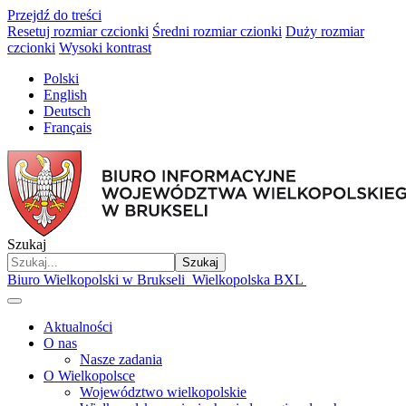
Przejdź do treści
Resetuj rozmiar czcionki
Średni rozmiar czionki
Duży rozmiar
czcionki
Wysoki kontrast
Polski
English
Deutsch
Français
Szukaj
Szukaj
Biuro Wielkopolski w Brukseli
Wielkopolska BXL
Aktualności
O nas
Nasze zadania
O Wielkopolsce
Województwo wielkopolskie