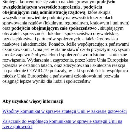
Strategia koncentruje się zatem na zintegrowanym
podejściu
uwzględniającym wszystkie
zagrożenia , podejściu
obejmującym całą administrację rządową
, które skupia
wszystkie odpowiednie podmioty na wszystkich szczeblach
sprawowania rządów (lokalnym, regionalnym, krajowym i unijnym)
oraz
podejściu obejmującym całe społeczeństwo
, skupiającym
obywateli, społeczności lokalne i społeczeństwo obywatelskie,
przedsiębiorstwa i partnerów społecznych, a także środowiska
naukowe i akademickie. Ponadto, ściśle współpracując z państwami
członkowskimi, Unia jest w stanie stawić czoła przyszłym kryzysom
i może zapewnić obywatelom i społeczeństwom istotne i skuteczne
rozwiązania. Wydarzenia i zagrożenia, przez które Unia Europejska
przeszła w ostatnich latach, oraz zdecydowana i skuteczna reakcja
na pandemię COVID-19 pokazały, w jaki sposób ścisła współpraca
między Unią Europejską a państwami członkowskimi pozwala
osiągnąć lepsze wyniki dla ludzi i społeczeństw.
Aby uzyskać więcej informacji
Wspólny komunikat w sprawie strategii Unii w zakresie gotowości
Załącznik do wspólnego komunikatu w sprawie strategii Unii na
rzecz gotowości