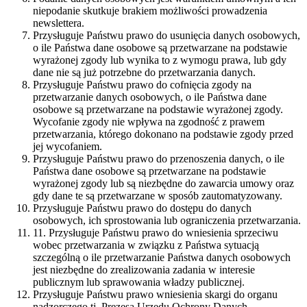
niepodanie skutkuje brakiem możliwości prowadzenia
newslettera.
Przysługuje Państwu prawo do usunięcia danych osobowych,
o ile Państwa dane osobowe są przetwarzane na podstawie
wyrażonej zgody lub wynika to z wymogu prawa, lub gdy
dane nie są już potrzebne do przetwarzania danych.
Przysługuje Państwu prawo do cofnięcia zgody na
przetwarzanie danych osobowych, o ile Państwa dane
osobowe są przetwarzane na podstawie wyrażonej zgody.
Wycofanie zgody nie wpływa na zgodność z prawem
przetwarzania, którego dokonano na podstawie zgody przed
jej wycofaniem.
Przysługuje Państwu prawo do przenoszenia danych, o ile
Państwa dane osobowe są przetwarzane na podstawie
wyrażonej zgody lub są niezbędne do zawarcia umowy oraz
gdy dane te są przetwarzane w sposób zautomatyzowany.
Przysługuje Państwu prawo do dostępu do danych
osobowych, ich sprostowania lub ograniczenia przetwarzania.
11. Przysługuje Państwu prawo do wniesienia sprzeciwu
wobec przetwarzania w związku z Państwa sytuacją
szczególną o ile przetwarzanie Państwa danych osobowych
jest niezbędne do zrealizowania zadania w interesie
publicznym lub sprawowania władzy publicznej.
Przysługuje Państwu prawo wniesienia skargi do organu
nadzorczego tj. Prezesa Urzędu Ochrony Danych