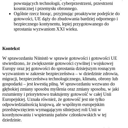
powstających technologii, cyberprzestrzeni, przestrzeni
kosmicznej i przemysłu obronnego.
Ogólnie rzecz biorąc, przyjmując proaktywne podejście do
gotowości, UE dąży do zbudowania bardziej odpornego i
bezpiecznego kontynentu, lepiej przygotowanego do
sprostania wyzwaniom XXI wieku.
Kontekst
W sprawozdaniu Niinistö w sprawie gotowości i gotowości UE
stwierdzono, że zwiększenie gotowości cywilnej i wojskowej
Europy oraz jej gotowości do sprostania dzisiejszym rosnącym
wyzwaniom w zakresie bezpieczeństwa – w dziedzinie zdrowia,
migracji, bezpieczeństwa technologicznego, klimatu, obrony lub
gospodarki – jest kwestią pilną. W sprawozdaniu wezwano do
głębokiej zmiany sposobu myślenia oraz zmiany sposobu, w jaki
rozumiemy i priorytetowo traktujemy gotowość w całej Unii
Europejskiej. Uznała również, że gotowość jest nie tylko
odpowiedzialnością krajową, ale wspólnym europejskim
przedsięwzięciem wymagającym silniejszej roli Unii w
koordynowaniu i wspieraniu państw członkowskich w tej
dziedzinie.