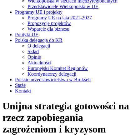
Wielkopolska w sieciach międzyregionalnych
Przedstawiciele Wielkopolski w UE
Programy UE i projekty
Programy UE na lata 2021-2027
Propozycje projektów
Wsparcie dla biznesu
Polityki UE
Polska delegacja do KR
O delegacji
Skład
Opinie
Aktualności
Europejski Komitet Regionów
Koordynatorzy delegacji
Polskie przedstawicielstwa w Brukseli
Staże
Kontakt
Unijna strategia gotowości na
rzecz zapobiegania
zagrożeniom i kryzysom