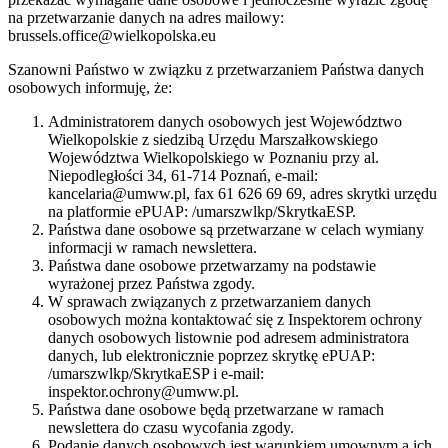
na przetwarzanie danych na adres mailowy:
brussels.office@wielkopolska.eu
Szanowni Państwo w związku z przetwarzaniem Państwa danych
osobowych informuję, że:
Administratorem danych osobowych jest Województwo
Wielkopolskie z siedzibą Urzędu Marszałkowskiego
Województwa Wielkopolskiego w Poznaniu przy al.
Niepodległości 34, 61-714 Poznań, e-mail:
kancelaria@umww.pl, fax 61 626 69 69, adres skrytki urzędu
na platformie ePUAP: /umarszwlkp/SkrytkaESP.
Państwa dane osobowe są przetwarzane w celach wymiany
informacji w ramach newslettera.
Państwa dane osobowe przetwarzamy na podstawie
wyrażonej przez Państwa zgody.
W sprawach związanych z przetwarzaniem danych
osobowych można kontaktować się z Inspektorem ochrony
danych osobowych listownie pod adresem administratora
danych, lub elektronicznie poprzez skrytkę ePUAP:
/umarszwlkp/SkrytkaESP i e-mail:
inspektor.ochrony@umww.pl.
Państwa dane osobowe będą przetwarzane w ramach
newslettera do czasu wycofania zgody.
Podanie danych osobowych jest warunkiem umownym a ich