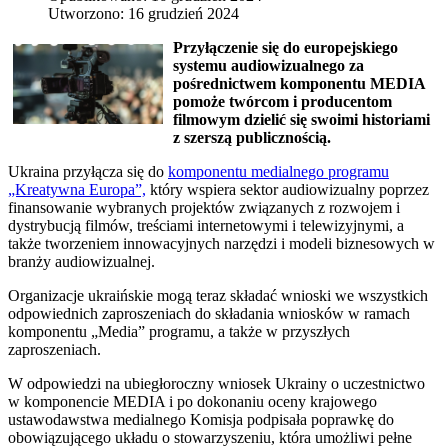
Utworzono: 16 grudzień 2024
Przyłączenie się do europejskiego
systemu audiowizualnego za
pośrednictwem komponentu MEDIA
pomoże twórcom i producentom
filmowym dzielić się swoimi historiami
z szerszą publicznością.
Ukraina przyłącza się do
komponentu medialnego programu
„Kreatywna Europa”,
który wspiera sektor audiowizualny poprzez
finansowanie wybranych projektów związanych z rozwojem i
dystrybucją filmów, treściami internetowymi i telewizyjnymi, a
także tworzeniem innowacyjnych narzędzi i modeli biznesowych w
branży audiowizualnej.
Organizacje ukraińskie mogą teraz składać wnioski we wszystkich
odpowiednich zaproszeniach do składania wniosków w ramach
komponentu „Media” programu, a także w przyszłych
zaproszeniach.
W odpowiedzi na ubiegłoroczny wniosek Ukrainy o uczestnictwo
w komponencie MEDIA i po dokonaniu oceny krajowego
ustawodawstwa medialnego Komisja podpisała poprawkę do
obowiązującego układu o stowarzyszeniu, która umożliwi pełne