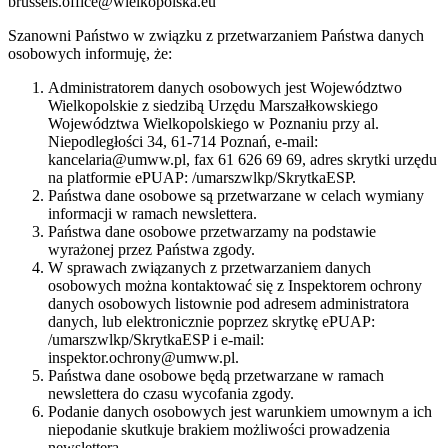
brussels.office@wielkopolska.eu
Szanowni Państwo w związku z przetwarzaniem Państwa danych
osobowych informuję, że:
Administratorem danych osobowych jest Województwo
Wielkopolskie z siedzibą Urzędu Marszałkowskiego
Województwa Wielkopolskiego w Poznaniu przy al.
Niepodległości 34, 61-714 Poznań, e-mail:
kancelaria@umww.pl, fax 61 626 69 69, adres skrytki urzędu
na platformie ePUAP: /umarszwlkp/SkrytkaESP.
Państwa dane osobowe są przetwarzane w celach wymiany
informacji w ramach newslettera.
Państwa dane osobowe przetwarzamy na podstawie
wyrażonej przez Państwa zgody.
W sprawach związanych z przetwarzaniem danych
osobowych można kontaktować się z Inspektorem ochrony
danych osobowych listownie pod adresem administratora
danych, lub elektronicznie poprzez skrytkę ePUAP:
/umarszwlkp/SkrytkaESP i e-mail:
inspektor.ochrony@umww.pl.
Państwa dane osobowe będą przetwarzane w ramach
newslettera do czasu wycofania zgody.
Podanie danych osobowych jest warunkiem umownym a ich
niepodanie skutkuje brakiem możliwości prowadzenia
newslettera.