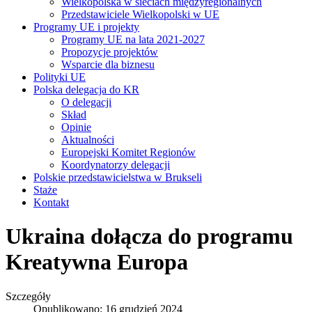
Wielkopolska w sieciach międzyregionalnych
Przedstawiciele Wielkopolski w UE
Programy UE i projekty
Programy UE na lata 2021-2027
Propozycje projektów
Wsparcie dla biznesu
Polityki UE
Polska delegacja do KR
O delegacji
Skład
Opinie
Aktualności
Europejski Komitet Regionów
Koordynatorzy delegacji
Polskie przedstawicielstwa w Brukseli
Staże
Kontakt
Ukraina dołącza do programu
Kreatywna Europa
Szczegóły
Opublikowano: 16 grudzień 2024