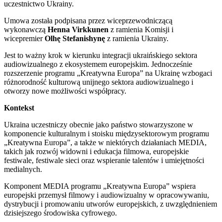
uczestnictwo Ukrainy.
Umowa została podpisana przez wiceprzewodniczącą
wykonawczą
Henna
Virkkunen
z ramienia Komisji i
wicepremier
Olhę Stefanishynę
z ramienia Ukrainy.
Jest to ważny krok w kierunku integracji ukraińskiego sektora
audiowizualnego z ekosystemem europejskim. Jednocześnie
rozszerzenie programu „Kreatywna Europa” na Ukrainę wzbogaci
różnorodność kulturową unijnego sektora audiowizualnego i
otworzy nowe możliwości współpracy.
Kontekst
Ukraina uczestniczy obecnie jako państwo stowarzyszone w
komponencie kulturalnym i stoisku międzysektorowym programu
„Kreatywna Europa”, a także w niektórych działaniach MEDIA,
takich jak rozwój widowni i edukacja filmowa, europejskie
festiwale, festiwale sieci oraz wspieranie talentów i umiejętności
medialnych.
Komponent MEDIA programu „Kreatywna Europa” wspiera
europejski przemysł filmowy i audiowizualny w opracowywaniu,
dystrybucji i promowaniu utworów europejskich, z uwzględnieniem
dzisiejszego środowiska cyfrowego.