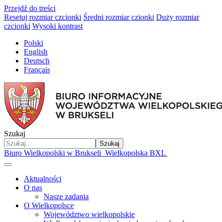
Przejdź do treści
Resetuj rozmiar czcionki
Średni rozmiar czionki
Duży rozmiar
czcionki
Wysoki kontrast
Polski
English
Deutsch
Français
Szukaj
Szukaj
Biuro Wielkopolski w Brukseli
Wielkopolska BXL
Aktualności
O nas
Nasze zadania
O Wielkopolsce
Województwo wielkopolskie