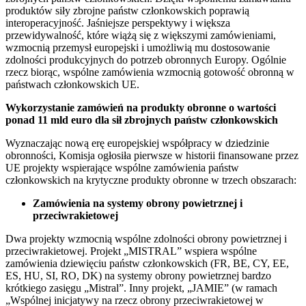
produktów siły zbrojne państw członkowskich poprawią
interoperacyjność. Jaśniejsze perspektywy i większa
przewidywalność, które wiążą się z większymi zamówieniami,
wzmocnią przemysł europejski i umożliwią mu dostosowanie
zdolności produkcyjnych do potrzeb obronnych Europy. Ogólnie
rzecz biorąc, wspólne zamówienia wzmocnią gotowość obronną w
państwach członkowskich UE.
Wykorzystanie zamówień na produkty obronne o wartości
ponad 11 mld euro dla sił zbrojnych państw członkowskich
Wyznaczając nową erę europejskiej współpracy w dziedzinie
obronności, Komisja ogłosiła pierwsze w historii finansowane przez
UE projekty wspierające wspólne zamówienia państw
członkowskich na krytyczne produkty obronne w trzech obszarach:
Zamówienia na systemy obrony powietrznej i
przeciwrakietowej
Dwa projekty wzmocnią wspólne zdolności obrony powietrznej i
przeciwrakietowej. Projekt „MISTRAL” wspiera wspólne
zamówienia dziewięciu państw członkowskich (FR, BE, CY, EE,
ES, HU, SI, RO, DK) na systemy obrony powietrznej bardzo
krótkiego zasięgu „Mistral”. Inny projekt, „JAMIE” (w ramach
„Wspólnej inicjatywy na rzecz obrony przeciwrakietowej w