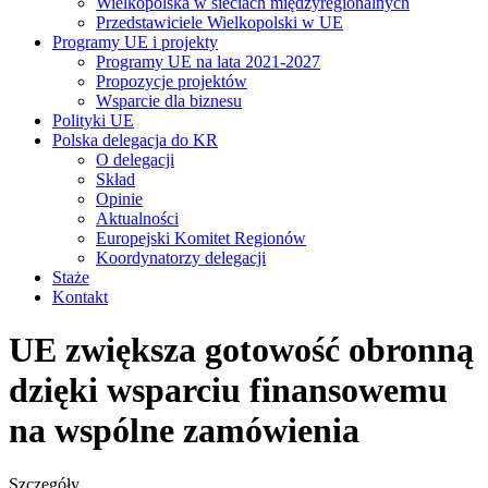
Wielkopolska w sieciach międzyregionalnych
Przedstawiciele Wielkopolski w UE
Programy UE i projekty
Programy UE na lata 2021-2027
Propozycje projektów
Wsparcie dla biznesu
Polityki UE
Polska delegacja do KR
O delegacji
Skład
Opinie
Aktualności
Europejski Komitet Regionów
Koordynatorzy delegacji
Staże
Kontakt
UE zwiększa gotowość obronną
dzięki wsparciu finansowemu
na wspólne zamówienia
Szczegóły