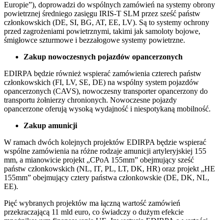
Europie”), doprowadzi do wspólnych zamówień na systemy obrony
powietrznej średniego zasięgu IRIS-T SLM przez sześć państw
członkowskich (DE, SI, BG, AT, EE, LV). Są to systemy ochrony
przed zagrożeniami powietrznymi, takimi jak samoloty bojowe,
śmigłowce szturmowe i bezzałogowe systemy powietrzne.
Zakup nowoczesnych pojazdów opancerzonych
EDIRPA będzie również wspierać zamówienia czterech państw
członkowskich (FI, LV, SE, DE) na wspólny system pojazdów
opancerzonych (CAVS), nowoczesny transporter opancerzony do
transportu żołnierzy chronionych. Nowoczesne pojazdy
opancerzone oferują wysoką wydajność i niespotykaną mobilność.
Zakup amunicji
W ramach dwóch kolejnych projektów EDIRPA będzie wspierać
wspólne zamówienia na różne rodzaje amunicji artyleryjskiej 155
mm, a mianowicie projekt „CPoA 155mm” obejmujący sześć
państw członkowskich (NL, IT, PL, LT, DK, HR) oraz projekt „HE
155mm” obejmujący cztery państwa członkowskie (DE, DK, NL,
EE).
Pięć wybranych projektów ma łączną wartość zamówień
przekraczającą 11 mld euro, co świadczy o dużym efekcie