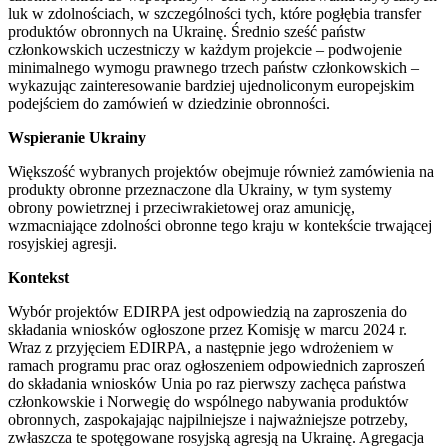
luk w zdolnościach, w szczególności tych, które pogłębia transfer
produktów obronnych na Ukrainę. Średnio sześć państw
członkowskich uczestniczy w każdym projekcie – podwojenie
minimalnego wymogu prawnego trzech państw członkowskich –
wykazując zainteresowanie bardziej ujednoliconym europejskim
podejściem do zamówień w dziedzinie obronności.
Wspieranie Ukrainy
Większość wybranych projektów obejmuje również zamówienia na
produkty obronne przeznaczone dla Ukrainy, w tym systemy
obrony powietrznej i przeciwrakietowej oraz amunicję,
wzmacniające zdolności obronne tego kraju w kontekście trwającej
rosyjskiej agresji.
Kontekst
Wybór projektów EDIRPA jest odpowiedzią na zaproszenia do
składania wniosków ogłoszone przez Komisję w marcu 2024 r.
Wraz z przyjęciem EDIRPA, a następnie jego wdrożeniem w
ramach programu prac oraz ogłoszeniem odpowiednich zaproszeń
do składania wniosków Unia po raz pierwszy zachęca państwa
członkowskie i Norwegię do wspólnego nabywania produktów
obronnych, zaspokajając najpilniejsze i najważniejsze potrzeby,
zwłaszcza te spotęgowane rosyjską agresją na Ukrainę. Agregacja