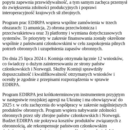
popytu zapewnia przewidywalność, a tym samym zachęca przemysł
do zwiększenia zdolności produkcyjnych i poprawi
interoperacyjność krajowych sił zbrojnych.
Program prac EDIRPA wspiera wspólne zamówienia w trzech
obszarach: 1) amunicja, 2) obrona przeciwlotnicza i
przeciwrakietowa oraz 3) platformy i wymiana dotychczasowych
systemów. Te priorytety w zakresie finansowania zostały określone
wspólnie z państwami członkowskimi w celu zaspokojenia pilnych
potrzeb obronnych i uzupełnienia zapasów obronnych.
Do dnia 25 lipca 2024 r. Komisja otrzymała łącznie 12 wniosków,
co świadczy o dużym zainteresowaniu ze strony państw
członkowskich i Norwegii. Służby Komisji sprawdziły
dopuszczalność i kwalifikowalność otrzymanych wniosków i
oceniły je zgodnie z przepisami rozporządzenia w sprawie
EDIRPA.
Program EDIRPA jest krótkoterminowym instrumentem przyjętym
w następstwie rosyjskiej agresji na Ukrainę i ma obowiązywać do
2025 r. w celu zachęcenia do współpracy w zakresie najpilniejszych
produktów obronnych. Program wspiera nabywanie zdolności
obronnych przez siły zbrojne państw członkowskich i Norwegii.
Budżet EDIRPA nie pokrywa kosztów produktów związanych z
obronnością, ale rekompensuje państwom członkowskim