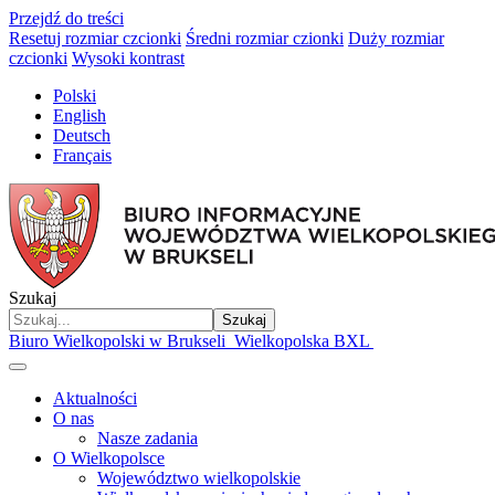
Przejdź do treści
Resetuj rozmiar czcionki
Średni rozmiar czionki
Duży rozmiar
czcionki
Wysoki kontrast
Polski
English
Deutsch
Français
Szukaj
Szukaj
Biuro Wielkopolski w Brukseli
Wielkopolska BXL
Aktualności
O nas
Nasze zadania
O Wielkopolsce
Województwo wielkopolskie