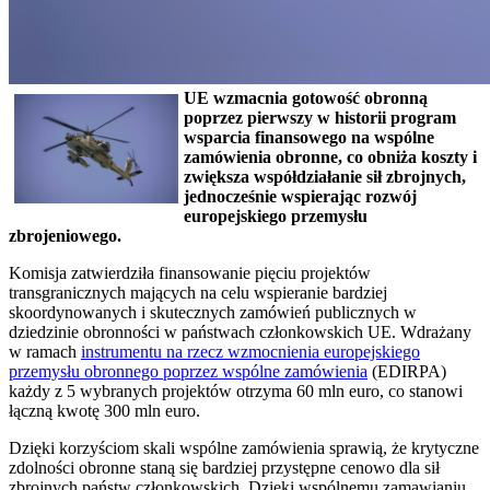
UE wzmacnia gotowość obronną
poprzez pierwszy w historii program
wsparcia finansowego na wspólne
zamówienia obronne, co obniża koszty i
zwiększa współdziałanie sił zbrojnych,
jednocześnie wspierając rozwój
europejskiego przemysłu
zbrojeniowego.
Komisja zatwierdziła finansowanie pięciu projektów
transgranicznych mających na celu wspieranie bardziej
skoordynowanych i skutecznych zamówień publicznych w
dziedzinie obronności w państwach członkowskich UE. Wdrażany
w ramach
instrumentu na rzecz wzmocnienia europejskiego
przemysłu obronnego poprzez wspólne zamówienia
(EDIRPA)
każdy z 5 wybranych projektów otrzyma 60 mln euro, co stanowi
łączną kwotę 300 mln euro.
Dzięki korzyściom skali wspólne zamówienia sprawią, że krytyczne
zdolności obronne staną się bardziej przystępne cenowo dla sił
zbrojnych państw członkowskich. Dzięki wspólnemu zamawianiu