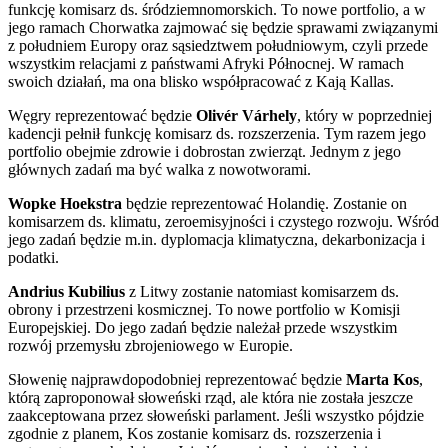
funkcję komisarz ds. śródziemnomorskich. To nowe portfolio, a w
jego ramach Chorwatka zajmować się będzie sprawami związanymi
z południem Europy oraz sąsiedztwem południowym, czyli przede
wszystkim relacjami z państwami Afryki Północnej. W ramach
swoich działań, ma ona blisko współpracować z Kają Kallas.
Węgry reprezentować będzie
Olivér Várhely
, który w poprzedniej
kadencji pełnił funkcję komisarz ds. rozszerzenia. Tym razem jego
portfolio obejmie zdrowie i dobrostan zwierząt. Jednym z jego
głównych zadań ma być walka z nowotworami.
Wopke Hoekstra
będzie reprezentować Holandię. Zostanie on
komisarzem ds. klimatu, zeroemisyjności i czystego rozwoju. Wśród
jego zadań będzie m.in. dyplomacja klimatyczna, dekarbonizacja i
podatki.
Andrius Kubilius
z Litwy zostanie natomiast komisarzem ds.
obrony i przestrzeni kosmicznej. To nowe portfolio w Komisji
Europejskiej. Do jego zadań będzie należał przede wszystkim
rozwój przemysłu zbrojeniowego w Europie.
Słowenię najprawdopodobniej reprezentować będzie
Marta Kos
,
którą zaproponował słoweński rząd, ale która nie została jeszcze
zaakceptowana przez słoweński parlament. Jeśli wszystko pójdzie
zgodnie z planem, Kos zostanie komisarz ds. rozszerzenia i