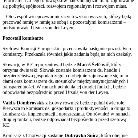
reformami. Do jego obowiązków należało będzie m.in. zajmowanie
się polityką spójności, rozwojem regionalnym i rozwojem miast.
– Oto zespół wiceprzewodniczących wykonawczych, którzy będą
pracować ramię w ramię ze sobą i z pozostałymi komisarzami –
podsumowała Ursula von der Leyen.
Pozostali komisarze
Szefowa Komisji Europejskiej przedstawiła następnie pozostałych
komisarzy. Przekazała również jakie zadania będą na nich czekały.
Słowację w KE reprezentował będzie
Maroš Šefčovič
, który
otrzyma dwie teki. Słowak zostanie komisarzem ds. handlu i
bezpieczeństwa gospodarczego, co obejmie zajmowanie się m.in.
cłami oraz komisarzem ds. stosunków międzyinstytucjonalnych i
transparentności. W ramach pełnienia tej drugiej funkcji, będzie
odpowiadał bezpośrednio przed Ursulą von der Leyen.
Valdis Dombrovskis
z Łotwy również będzie pełnił dwie role.
Pierwsza to komisarz ds. gospodarki i produktywności, a druga to
komisarz ds. implementacji i upraszczania. On również w ramach
drugiej funkcji, będzie odpowiadał bezpośrednio przed szefową
KE.
Komisarz z Chorwacji zostanie
Dubravka Šuica
, która obejmie