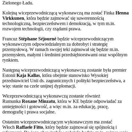
Zielonego Ładu.
Kolejną wiceprzewodniczącą wykonawczą ma zostać Finka
Henna
Virkkunen
, która będzie zajmować się suwerennością
technologiczną, bezpieczeństwem i demokracją, w tym m.in.
rozwojem technologii, czy rządami prawa.
Francuz
Stéphane Séjourné
będzie wiceprzewodniczącym
wykonawczym odpowiedzialnym za dobrobyt i strategię
przemysłową. W ramach swojej teki zajmował się będzie m.in.
przemysłem, małymi i średnimi przedsiębiorstwami oraz wspólnym
rynkiem.
Następną wiceprzewodniczącą wykonawczą zostanie była premier
Estonii
Kaja Kallas
, która obejmie stanowisko Wysokiej
przedstawiciel Unii ds. zagranicznych i polityki bezpieczeństwa, a
więc stanie na czele unijnej dyplomacji.
Wiceprzewodniczącą wykonawczą zostanie również
Rumunka
Roxane Minzatu
, która w KE będzie odpowiadać za
umiejętności i gotowość, a więc m.in. za edukację, pracę,
demografię i prawa socjalne.
Ostatnim wiceprzewodniczącym wykonawczym ma zostać
Włoch
Raffaele Fitto
, który będzie zajmował się spójnością i