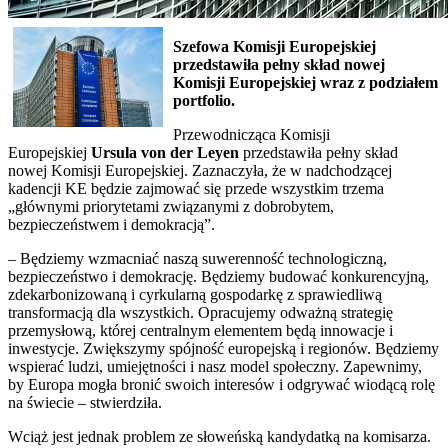
Szefowa Komisji Europejskiej
przedstawiła pełny skład nowej
Komisji Europejskiej wraz z podziałem
portfolio.
Przewodnicząca Komisji
Europejskiej
Ursula von der Leyen
przedstawiła pełny skład
nowej Komisji Europejskiej. Zaznaczyła, że w nadchodzącej
kadencji KE będzie zajmować się przede wszystkim trzema
„głównymi priorytetami związanymi z dobrobytem,
bezpieczeństwem i demokracją”.
– Będziemy wzmacniać naszą suwerenność technologiczną,
bezpieczeństwo i demokrację. Będziemy budować konkurencyjną,
zdekarbonizowaną i cyrkularną gospodarkę z sprawiedliwą
transformacją dla wszystkich. Opracujemy odważną strategię
przemysłową, której centralnym elementem będą innowacje i
inwestycje. Zwiększymy spójność europejską i regionów. Będziemy
wspierać ludzi, umiejętności i nasz model społeczny. Zapewnimy,
by Europa mogła bronić swoich interesów i odgrywać wiodącą rolę
na świecie – stwierdziła.
Wciąż jest jednak problem ze słoweńską kandydatką na komisarza.