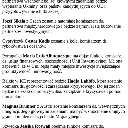
partnerstwa wschodniego. Jej głównymi zadaniami będzie
wspieranie Ukrainy, oraz państw kandydujących do UE i
przygotowywanie ich do akcesji.
Jozef Sikela
z Czech zostanie natomiast komisarzem ds.
partnerstwa międzynarodowego i będzie zajmował się budowanie
partnerstw inwestycyjnych.
Cypryjczyk
Costas Kadis
zostanie z kolei komisarzem ds.
rybołówstwa i oceanów.
Portugalka
Maria Luis Albuquerque
ma objąć funkcję komisarz
ds. usług finansowych, oszczędności i Unii Inwestycyjnej. Ma ona
zapewnić, że w Unii będą miały miejsce inwestycje zwiększające
produktywność i innowacyjność.
Belgię w KE reprezentować będzie
Hadja Lahbib
, która zostanie
komisarz ds. gotowości i zarządzania kryzysowego. Do jej zadań
będzie należało ochrona cywilna, zarządzanie kryzysowe i pomoc
humanitarna.
Magnus Brunner
z Austrii zostanie komisarzem ds. wewnętrznych
i migracji. Jego głównymi zadaniami ma być wzmocnienie unijnych
granic i implementacja Paktu Migracyjnego.
Szwedka
Jessika Roswall
obejmie funkcję komisarz ds.