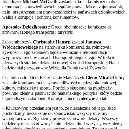
Irlandczyk
Michael McGrath
zostanie z kolei komisarzem ds.
demokracji, sprawiedliwości i rządów prawa. Ma on zajmować się
m.in. przestrzeganiem praworządności w państwach członkowskich,
walką z korupcją i ochroną konsumentów.
Apostolos Dzidzikostas
z Grecji obejmie tekę komisarza ds.
zrównoważonego transportu i turystyki.
Luksemburczyk
Christophe Hansen
zastąpi
Janusza
Wojciechowskiego
na stanowisku komisarza ds. rolnictwa i
żywności. Jego zadaniem będzie wdrażanie rekomendacji
wypracowanych w ramach Dialogu Strategicznego. W trakcie
pierwszych stu dniu działania nowej Komisji Europejskiej Hansen
będzie miał przygotować Wizję dla Rolnictwa i Żywności.
Ostatnim członkiem KE zostanie Maltańczyk
Glenn Micallef
który
zostanie komisarzem ds. sprawiedliwości międzypokoleniowej,
kultury, młodzieży i sportu. Portfolio skupione na młodzieży
powinno idealnie pasować do maltańskiego polityka, który będzie
najmłodszym członkiem Komisji – ma on zaledwie 35 lat.
– Kluczowym przesłaniem jest to, że niezależnie od tego, skąd
pochodzimy, niezależnie od stanowiska: wszyscy musimy
współpracować. Będziemy prowadzić otwarte debaty. Wszyscy
będziemy niezależni w myśleniu i działaniu. I wszyscy weźmiemy
odpowiedzialność za to, co zostanie uzgodnione. To jest zespół,