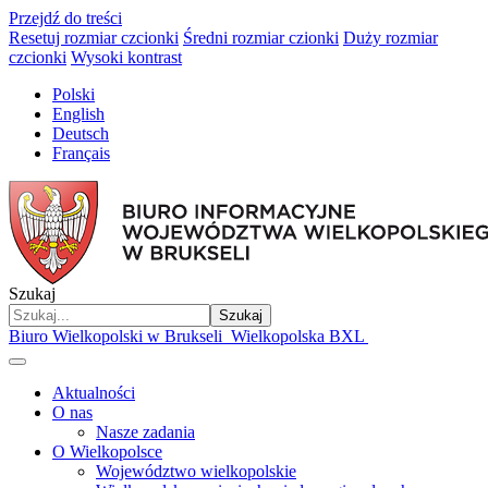
Przejdź do treści
Resetuj rozmiar czcionki
Średni rozmiar czionki
Duży rozmiar
czcionki
Wysoki kontrast
Polski
English
Deutsch
Français
Szukaj
Szukaj
Biuro Wielkopolski w Brukseli
Wielkopolska BXL
Aktualności
O nas
Nasze zadania
O Wielkopolsce
Województwo wielkopolskie