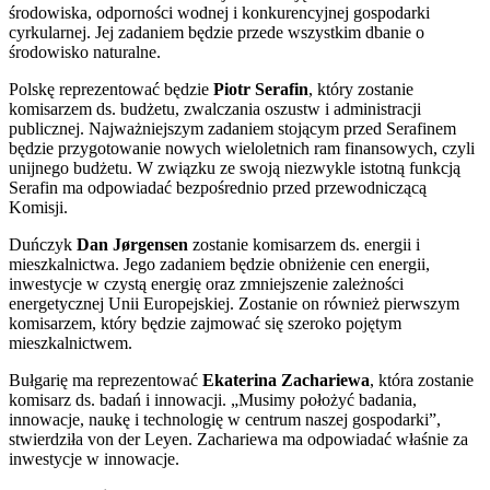
środowiska, odporności wodnej i konkurencyjnej gospodarki
cyrkularnej. Jej zadaniem będzie przede wszystkim dbanie o
środowisko naturalne.
Polskę reprezentować będzie
Piotr Serafin
, który zostanie
komisarzem ds. budżetu, zwalczania oszustw i administracji
publicznej. Najważniejszym zadaniem stojącym przed Serafinem
będzie przygotowanie nowych wieloletnich ram finansowych, czyli
unijnego budżetu. W związku ze swoją niezwykle istotną funkcją
Serafin ma odpowiadać bezpośrednio przed przewodniczącą
Komisji.
Duńczyk
Dan Jørgensen
zostanie komisarzem ds. energii i
mieszkalnictwa. Jego zadaniem będzie obniżenie cen energii,
inwestycje w czystą energię oraz zmniejszenie zależności
energetycznej Unii Europejskiej. Zostanie on również pierwszym
komisarzem, który będzie zajmować się szeroko pojętym
mieszkalnictwem.
Bułgarię ma reprezentować
Ekaterina Zachariewa
, która zostanie
komisarz ds. badań i innowacji. „Musimy położyć badania,
innowacje, naukę i technologię w centrum naszej gospodarki”,
stwierdziła von der Leyen. Zachariewa ma odpowiadać właśnie za
inwestycje w innowacje.