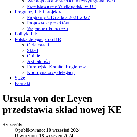
Wielkopolska w sieciach międzyregionalnych
Przedstawiciele Wielkopolski w UE
Programy UE i projekty
Programy UE na lata 2021-2027
Propozycje projektów
Wsparcie dla biznesu
Polityki UE
Polska delegacja do KR
O delegacji
Skład
Opinie
Aktualności
Europejski Komitet Regionów
Koordynatorzy delegacji
Staże
Kontakt
Ursula von der Leyen
przedstawia skład nowej KE
Szczegóły
Opublikowano: 18 wrzesień 2024
Utworzono: 18 wrzesień 2024