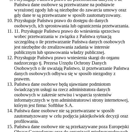
Państwa dane osobowe są przetwarzane na podstawie
wyrażonej zgody lub są niezbędne do zawarcia umowy oraz
gdy dane te są przetwarzane w sposób zautomatyzowany.
Przysługuje Państwu prawo do dostępu do danych
osobowych, ich sprostowania lub ograniczenia przetwarzania.
11. Przysługuje Państwu prawo do wniesienia sprzeciwu
wobec przetwarzania w związku z Państwa sytuacją
szczególną o ile przetwarzanie Państwa danych osobowych
jest niezbędne do zrealizowania zadania w interesie
publicznym lub sprawowania władzy publicznej.
Przysługuje Państwu prawo wniesienia skargi do organu
nadzorczego tj. Prezesa Urzędu Ochrony Danych
Osobowych o ile uważają Państwo, iż przetwarzanie Państwa
danych osobowych odbywa się w sposób niezgodny z
prawem.
Państwa dane osobowe będą ujawniane podmiotom
świadczącym usługi na rzecz administratora danych
osobowych w zakresie serwisu i wsparcia systemów
informatycznych w tym administratorowi strony internetowej,
którym jest firma: Softblue S.A.
Państwa dane osobowe nie są przetwarzane w sposób
zautomatyzowany w celu podjęcia jakiejkolwiek decyzji oraz
profilowania.
Państwa dane osobowe nie są przekazywane poza Europejski
Obszar Gospodarczy oraz do organizacji międzynarodowych.