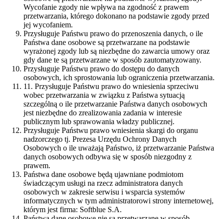
Wycofanie zgody nie wpływa na zgodność z prawem
przetwarzania, którego dokonano na podstawie zgody przed
jej wycofaniem.
Przysługuje Państwu prawo do przenoszenia danych, o ile
Państwa dane osobowe są przetwarzane na podstawie
wyrażonej zgody lub są niezbędne do zawarcia umowy oraz
gdy dane te są przetwarzane w sposób zautomatyzowany.
Przysługuje Państwu prawo do dostępu do danych
osobowych, ich sprostowania lub ograniczenia przetwarzania.
11. Przysługuje Państwu prawo do wniesienia sprzeciwu
wobec przetwarzania w związku z Państwa sytuacją
szczególną o ile przetwarzanie Państwa danych osobowych
jest niezbędne do zrealizowania zadania w interesie
publicznym lub sprawowania władzy publicznej.
Przysługuje Państwu prawo wniesienia skargi do organu
nadzorczego tj. Prezesa Urzędu Ochrony Danych
Osobowych o ile uważają Państwo, iż przetwarzanie Państwa
danych osobowych odbywa się w sposób niezgodny z
prawem.
Państwa dane osobowe będą ujawniane podmiotom
świadczącym usługi na rzecz administratora danych
osobowych w zakresie serwisu i wsparcia systemów
informatycznych w tym administratorowi strony internetowej,
którym jest firma: Softblue S.A.
Państwa dane osobowe nie są przetwarzane w sposób