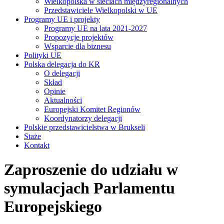
Wielkopolska w sieciach międzyregionalnych
Przedstawiciele Wielkopolski w UE
Programy UE i projekty
Programy UE na lata 2021-2027
Propozycje projektów
Wsparcie dla biznesu
Polityki UE
Polska delegacja do KR
O delegacji
Skład
Opinie
Aktualności
Europejski Komitet Regionów
Koordynatorzy delegacji
Polskie przedstawicielstwa w Brukseli
Staże
Kontakt
Zaproszenie do udziału w
symulacjach Parlamentu
Europejskiego