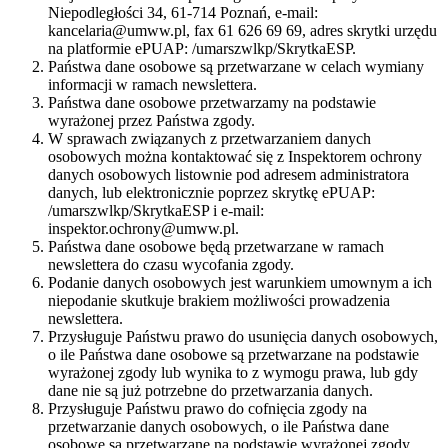
Niepodległości 34, 61-714 Poznań, e-mail:
kancelaria@umww.pl, fax 61 626 69 69, adres skrytki urzędu
na platformie ePUAP: /umarszwlkp/SkrytkaESP.
Państwa dane osobowe są przetwarzane w celach wymiany
informacji w ramach newslettera.
Państwa dane osobowe przetwarzamy na podstawie
wyrażonej przez Państwa zgody.
W sprawach związanych z przetwarzaniem danych
osobowych można kontaktować się z Inspektorem ochrony
danych osobowych listownie pod adresem administratora
danych, lub elektronicznie poprzez skrytkę ePUAP:
/umarszwlkp/SkrytkaESP i e-mail:
inspektor.ochrony@umww.pl.
Państwa dane osobowe będą przetwarzane w ramach
newslettera do czasu wycofania zgody.
Podanie danych osobowych jest warunkiem umownym a ich
niepodanie skutkuje brakiem możliwości prowadzenia
newslettera.
Przysługuje Państwu prawo do usunięcia danych osobowych,
o ile Państwa dane osobowe są przetwarzane na podstawie
wyrażonej zgody lub wynika to z wymogu prawa, lub gdy
dane nie są już potrzebne do przetwarzania danych.
Przysługuje Państwu prawo do cofnięcia zgody na
przetwarzanie danych osobowych, o ile Państwa dane
osobowe są przetwarzane na podstawie wyrażonej zgody.