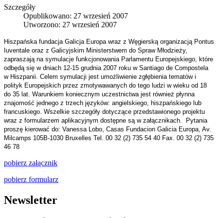
Szczegóły
Opublikowano: 27 wrzesień 2007
Utworzono: 27 wrzesień 2007
Hiszpańska fundacja Galicja Europa wraz z Węgierską organizacją Pontus
Iuventale oraz z Galicyjskim Ministerstwem do Spraw Młodzieży,
zapraszają na symulacje funkcjonowania Parlamentu Europejskiego, które
odbędą się w dniach 12-15 grudnia 2007 roku w Santiago de Compostela
w Hiszpanii. Celem symulacji jest umożliwienie zgłębienia tematów i
polityk Europejskich przez zmotywawanych do tego ludzi w wieku od 18
do 35 lat. Warunkiem koniecznym uczestnictwa jest również płynna
znajomość jednego z trzech języków: angielskiego, hiszpańskiego lub
francuskiego. Wszelkie szczegóły dotyczące przedstawionego projektu
wraz z formularzem aplikacyjnym dostępne są w załącznikach.
Pytania
proszę kierować do:
Vanessa Lobo, Casas Fundacion Galicia Europa, Av.
Milcamps 105B-1030 Bruxelles
Tel. 00 32 (2) 735 54 40
Fax. 00 32 (2) 735
46 78
pobierz załącznik
pobierz formularz
Newsletter