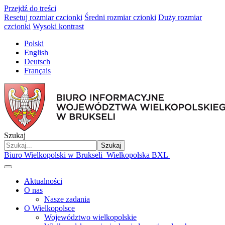
Przejdź do treści
Resetuj rozmiar czcionki
Średni rozmiar czionki
Duży rozmiar
czcionki
Wysoki kontrast
Polski
English
Deutsch
Français
Szukaj
Szukaj
Biuro Wielkopolski w Brukseli
Wielkopolska BXL
Aktualności
O nas
Nasze zadania
O Wielkopolsce
Województwo wielkopolskie