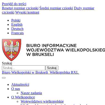
Przejdź do treści
Resetuj rozmiar czcionki
Średni rozmiar czionki
Duży rozmiar
czcionki
Wysoki kontrast
Polski
English
Deutsch
Français
Szukaj
Szukaj
Biuro Wielkopolski w Brukseli
Wielkopolska BXL
Aktualności
O nas
Nasze zadania
O Wielkopolsce
Województwo wielkopolskie