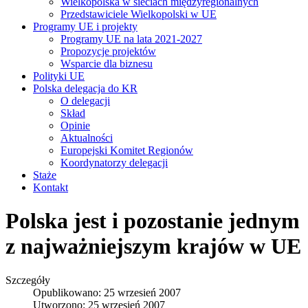
Wielkopolska w sieciach międzyregionalnych
Przedstawiciele Wielkopolski w UE
Programy UE i projekty
Programy UE na lata 2021-2027
Propozycje projektów
Wsparcie dla biznesu
Polityki UE
Polska delegacja do KR
O delegacji
Skład
Opinie
Aktualności
Europejski Komitet Regionów
Koordynatorzy delegacji
Staże
Kontakt
Polska jest i pozostanie jednym
z najważniejszym krajów w UE
Szczegóły
Opublikowano: 25 wrzesień 2007
Utworzono: 25 wrzesień 2007