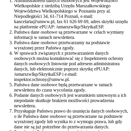
Administratorem danych osobowych jest Województwo
Wielkopolskie z siedzibą Urzędu Marszałkowskiego
Województwa Wielkopolskiego w Poznaniu przy al.
Niepodległości 34, 61-714 Poznań, e-mail:
kancelaria@umww.pl, fax 61 626 69 69, adres skrytki urzędu
na platformie ePUAP: /umarszwlkp/SkrytkaESP.
Państwa dane osobowe są przetwarzane w celach wymiany
informacji w ramach newslettera.
Państwa dane osobowe przetwarzamy na podstawie
wyrażonej przez Państwa zgody.
W sprawach związanych z przetwarzaniem danych
osobowych można kontaktować się z Inspektorem ochrony
danych osobowych listownie pod adresem administratora
danych, lub elektronicznie poprzez skrytkę ePUAP:
/umarszwlkp/SkrytkaESP i e-mail:
inspektor.ochrony@umww.pl.
Państwa dane osobowe będą przetwarzane w ramach
newslettera do czasu wycofania zgody.
Podanie danych osobowych jest warunkiem umownym a ich
niepodanie skutkuje brakiem możliwości prowadzenia
newslettera.
Przysługuje Państwu prawo do usunięcia danych osobowych,
o ile Państwa dane osobowe są przetwarzane na podstawie
wyrażonej zgody lub wynika to z wymogu prawa, lub gdy
dane nie są już potrzebne do przetwarzania danych.