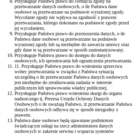
Przysługuje Państwu prawo do cofnięcia zgody na
przetwarzanie danych osobowych, o ile Państwa dane
osobowe są przetwarzane na podstawie wyrażonej zgody.
Wycofanie zgody nie wpływa na zgodność z prawem
przetwarzania, którego dokonano na podstawie zgody przed
jej wycofaniem.
Przysługuje Państwu prawo do przenoszenia danych, o ile
Państwa dane osobowe są przetwarzane na podstawie
wyrażonej zgody lub są niezbędne do zawarcia umowy oraz
gdy dane te są przetwarzane w sposób zautomatyzowany.
Przysługuje Państwu prawo do dostępu do danych
osobowych, ich sprostowania lub ograniczenia przetwarzania.
11. Przysługuje Państwu prawo do wniesienia sprzeciwu
wobec przetwarzania w związku z Państwa sytuacją
szczególną o ile przetwarzanie Państwa danych osobowych
jest niezbędne do zrealizowania zadania w interesie
publicznym lub sprawowania władzy publicznej.
Przysługuje Państwu prawo wniesienia skargi do organu
nadzorczego tj. Prezesa Urzędu Ochrony Danych
Osobowych o ile uważają Państwo, iż przetwarzanie Państwa
danych osobowych odbywa się w sposób niezgodny z
prawem.
Państwa dane osobowe będą ujawniane podmiotom
świadczącym usługi na rzecz administratora danych
osobowych w zakresie serwisu i wsparcia systemów