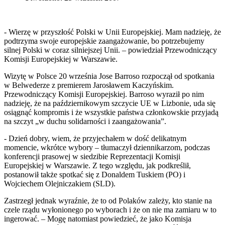
- Wierzę w przyszłość Polski w Unii Europejskiej. Mam nadzieję, że
podtrzyma swoje europejskie zaangażowanie, bo potrzebujemy
silnej Polski w coraz silniejszej Unii. – powiedział Przewodniczący
Komisji Europejskiej w Warszawie.
Wizytę w Polsce 20 września Jose Barroso rozpoczął od spotkania
w Belwederze z premierem Jarosławem Kaczyńskim.
Przewodniczący Komisji Europejskiej. Barroso wyraził po nim
nadzieję, że na październikowym szczycie UE w Lizbonie, uda się
osiągnąć kompromis i że wszystkie państwa członkowskie przyjadą
na szczyt „w duchu solidarności i zaangażowania”.
- Dzień dobry, wiem, że przyjechałem w dość delikatnym
momencie, wkrótce wybory – tłumaczył dziennikarzom, podczas
konferencji prasowej w siedzibie Reprezentacji Komisji
Europejskiej w Warszawie. Z tego względu, jak podkreślił,
postanowił także spotkać się z Donaldem Tuskiem (PO) i
Wojciechem Olejniczakiem (SLD).
Zastrzegł jednak wyraźnie, że to od Polaków zależy, kto stanie na
czele rządu wyłonionego po wyborach i że on nie ma zamiaru w to
ingerować. – Mogę natomiast powiedzieć, że jako Komisja