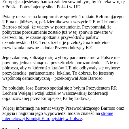
Europejska jesteśmy bardzo zainteresowani tym, by iść ręka w rękę
z Polską. Potrzebujemy silnej Polski w UE.
Pytany o szanse na kompromis w sprawie Traktatu Reformującego
UE na najbliższym, październikowym szczycie UE w Lizbonie,
Barroso odparł, że wierzy w porozumienie. Przypomniał, że
polityczne porozumienie zostało już w tej sprawie zawarte w
czerwcu br., w czasie spotkania przywódców państw
członkowskich UE. Teraz trzeba je przełożyć na konkretne
rozwiązania prawne – dodał Przewodniczący KE.
Jego zdaniem, zbliżające się wybory parlamentarne w Polsce nie
powinny jednak stanąć na przeszkodzie porozumieniu. – Nie ma
półrocza, aby w którymś z krajów UE nie odbywały się wybory:
prezydenckie, parlamentarne, lokalne. To dobrze, bo jesteśmy
wspólnotą demokratyczną – przekonywał Jose Barroso.
Po południu Jose Barroso spotkał się z byłym Prezydentem RP,
Lechem Wałęsą i wziął udział w warszawskiej konferencji
organizowanej przez Europejską Partię Ludową.
Więcej informacji na temat wizyty Przewodniczącego Barroso oraz
zdjęcia i nagrania jego wypowiedzi można znaleźć na
stronie
internetowej Komisji Europejskiej w Polsce
.