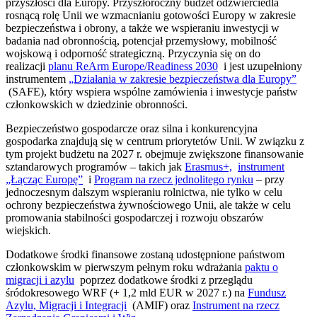
przyszłości dla Europy. Przyszłoroczny budżet odzwierciedla
rosnącą rolę Unii we wzmacnianiu gotowości Europy w zakresie
bezpieczeństwa i obrony, a także we wspieraniu inwestycji w
badania nad obronnością, potencjał przemysłowy, mobilność
wojskową i odporność strategiczną. Przyczynia się on do
realizacji
planu ReArm Europe/Readiness 2030
i jest uzupełniony
instrumentem
„Działania w zakresie bezpieczeństwa dla Europy”
(SAFE), który wspiera wspólne zamówienia i inwestycje państw
członkowskich w dziedzinie obronności.
Bezpieczeństwo gospodarcze oraz silna i konkurencyjna
gospodarka znajdują się w centrum priorytetów Unii. W związku z
tym projekt budżetu na 2027 r. obejmuje zwiększone finansowanie
sztandarowych programów – takich jak
Erasmus+,
instrument
„Łącząc Europę”
i
Program na rzecz jednolitego rynku
– przy
jednoczesnym dalszym wspieraniu rolnictwa, nie tylko w celu
ochrony bezpieczeństwa żywnościowego Unii, ale także w celu
promowania stabilności gospodarczej i rozwoju obszarów
wiejskich.
Dodatkowe środki finansowe zostaną udostępnione państwom
członkowskim w pierwszym pełnym roku wdrażania
paktu o
migracji i azylu
poprzez dodatkowe środki z przeglądu
śródokresowego WRF (+ 1,2 mld EUR w 2027 r.) na
Fundusz
Azylu, Migracji i Integracji
(AMIF) oraz
Instrument na rzecz