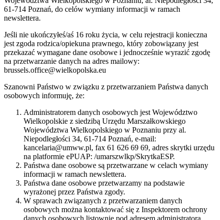
Województwa Wielkopolskiego w Poznaniu, al. Niepodległości 34,
61-714 Poznań, do celów wymiany informacji w ramach
newslettera.
Jeśli nie ukończyłeś/aś 16 roku życia, w celu rejestracji konieczna
jest zgoda rodzica/opiekuna prawnego, który zobowiązany jest
przekazać wymagane dane osobowe i jednocześnie wyrazić zgodę
na przetwarzanie danych na adres mailowy:
brussels.office@wielkopolska.eu
Szanowni Państwo w związku z przetwarzaniem Państwa danych
osobowych informuję, że:
Administratorem danych osobowych jest Województwo
Wielkopolskie z siedzibą Urzędu Marszałkowskiego
Województwa Wielkopolskiego w Poznaniu przy al.
Niepodległości 34, 61-714 Poznań, e-mail:
kancelaria@umww.pl, fax 61 626 69 69, adres skrytki urzędu
na platformie ePUAP: /umarszwlkp/SkrytkaESP.
Państwa dane osobowe są przetwarzane w celach wymiany
informacji w ramach newslettera.
Państwa dane osobowe przetwarzamy na podstawie
wyrażonej przez Państwa zgody.
W sprawach związanych z przetwarzaniem danych
osobowych można kontaktować się z Inspektorem ochrony
danych osobowych listownie pod adresem administratora