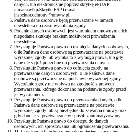
danych, lub elektronicznie poprzez skrytkę ePUAP:
/umarszwlkp/SkrytkaESP i e-mail:
inspektor.ochrony@umww.pl.
Państwa dane osobowe będą przetwarzane w ramach
newslettera do czasu wycofania zgody.
Podanie danych osobowych jest warunkiem umownym a ich
niepodanie skutkuje brakiem możliwości prowadzenia
newslettera.
Przysługuje Państwu prawo do usunięcia danych osobowych,
o ile Państwa dane osobowe są przetwarzane na podstawie
wyrażonej zgody lub wynika to z wymogu prawa, lub gdy
dane nie są już potrzebne do przetwarzania danych.
Przysługuje Państwu prawo do cofnięcia zgody na
przetwarzanie danych osobowych, o ile Państwa dane
osobowe są przetwarzane na podstawie wyrażonej zgody.
Wycofanie zgody nie wpływa na zgodność z prawem
przetwarzania, którego dokonano na podstawie zgody przed
jej wycofaniem.
Przysługuje Państwu prawo do przenoszenia danych, o ile
Państwa dane osobowe są przetwarzane na podstawie
wyrażonej zgody lub są niezbędne do zawarcia umowy oraz
gdy dane te są przetwarzane w sposób zautomatyzowany.
Przysługuje Państwu prawo do dostępu do danych
osobowych, ich sprostowania lub ograniczenia przetwarzania.
11. Przysługuje Państwu prawo do wniesienia sprzeciwu