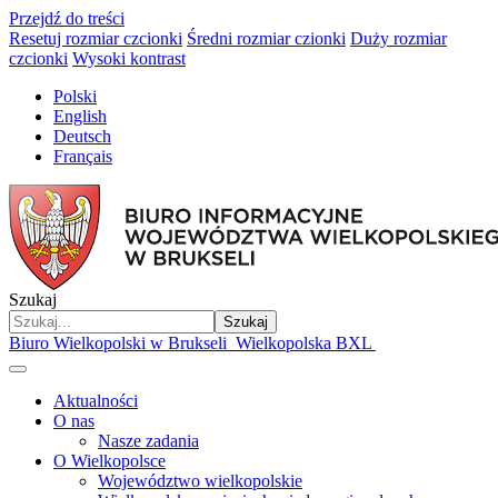
Przejdź do treści
Resetuj rozmiar czcionki
Średni rozmiar czionki
Duży rozmiar
czcionki
Wysoki kontrast
Polski
English
Deutsch
Français
Szukaj
Szukaj
Biuro Wielkopolski w Brukseli
Wielkopolska BXL
Aktualności
O nas
Nasze zadania
O Wielkopolsce
Województwo wielkopolskie