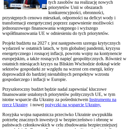
tych zasobów na realizację nowych
priorytetów Unii w obszarach
konkurencyjności, obronności,
przystępnych cenowo mieszkań, odporności na deficyt wody i
transformacji energetycznej poprzez zapewnienie możliwości
jednorazowego finansowania wstępnego i wyższego
współfinansowania UE w odniesieniu do tych priorytetów.
Projekt budżetu na 2027 r. jest następstwem szeregu krytycznych
wydarzeń w ostatnich latach, w tym globalnej pandemii, kryzysu
energetycznego i rosnącej inflacji, powrotu wojny na kontynencie
europejskim, a także rosnących napięć geopolitycznych. Również w
ostatnich miesiącach kryzys na Bliskim Wschodzie dotknął wiele
sektorów gospodarki ze względu na wzrost cen energii, który
doprowadził do bardziej niestabilnych perspektyw wzrostu
gospodarczego i inflacji w Europie.
Przyszłoroczny budżet będzie nadal zapewniać kluczowe
finansowanie ustalonych priorytetów politycznych UE, w tym
istotne wsparcie dla Ukrainy za pośrednictwem
Instrumentu na
rzecz Ukrainy
i nowej
pożyczki na wsparcie Ukrainy.
Rosyjska wojna napastnicza przeciwko Ukrainie uwypukliła
potrzebę znacznych inwestycji w bezpieczeństwo i obronę w
państwach członkowskich w celu zbudowania bezpieczniejszej