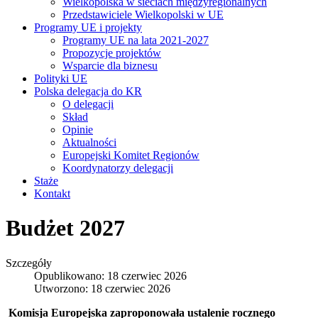
Wielkopolska w sieciach międzyregionalnych
Przedstawiciele Wielkopolski w UE
Programy UE i projekty
Programy UE na lata 2021-2027
Propozycje projektów
Wsparcie dla biznesu
Polityki UE
Polska delegacja do KR
O delegacji
Skład
Opinie
Aktualności
Europejski Komitet Regionów
Koordynatorzy delegacji
Staże
Kontakt
Budżet 2027
Szczegóły
Opublikowano: 18 czerwiec 2026
Utworzono: 18 czerwiec 2026
Komisja Europejska zaproponowała ustalenie rocznego