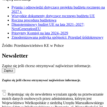
Pytania i odpowiedzi dotyczące projektu budżetu rocznego na
2027 r.
Wszystkie dokumenty dotyczące rocznego budżetu UE
Roczna procedura budżetowa
Długoterminowy budżet UE na lata 2021–2027;
NextGenerationEU
Priorytety Komisji na lata 2024–2029
Zmodernizowana polityka spójności: Przegląd śródokresowy
Źródło: Przedstawicielstwo KE w Polsce
Newsletter
Zapisz się jeśli chcesz otrzymywać najświeższe informacje.
Zapisz
Zapisz się jeśli chcesz otrzymywać najświeższe informacje.
Rejestrując się do newslettera wyrażam zgodę na przetwarzanie
moich danych osobowych przez administratora, którym jest
Województwo Wielkopolskie z siedzibą Urzędu Marszałkowskiego