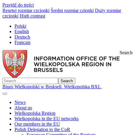
Przejdź do treści
Resetuj rozmiar czcionki
Średni rozmiar czionki
Duży rozmiar
czcionki
High contrast
Polski
English
Deutsch
Français
Search
Search
Biuro Wielkopolski w Brukseli
Wielkopolska BXL
News
About us
Wielkopolska Region
Wielkopolska in the EU networks
Our members in the EU
Polish Delegation to the CoR
European Committee of the Regions