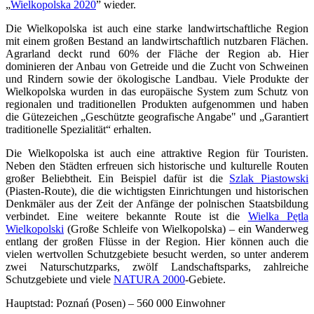
„
Wielkopolska 2020
” wieder.
Die Wielkopolska ist auch eine starke landwirtschaftliche Region
mit einem großen Bestand an landwirtschaftlich nutzbaren Flächen.
Agrarland deckt rund 60% der Fläche der Region ab. Hier
dominieren der Anbau von Getreide und die Zucht von Schweinen
und Rindern sowie der ökologische Landbau. Viele Produkte der
Wielkopolska wurden in das europäische System zum Schutz von
regionalen und traditionellen Produkten aufgenommen und haben
die Gütezeichen „Geschützte geografische Angabe" und „Garantiert
traditionelle Spezialität“ erhalten.
Die Wielkopolska ist auch eine attraktive Region für Touristen.
Neben den Städten erfreuen sich historische und kulturelle Routen
großer Beliebtheit. Ein Beispiel dafür ist die
Szlak Piastowski
(Piasten-Route), die die wichtigsten Einrichtungen und historischen
Denkmäler aus der Zeit der Anfänge der polnischen Staatsbildung
verbindet. Eine weitere bekannte Route ist die
Wielka Pętla
Wielkopolski
(Große Schleife von Wielkopolska) – ein Wanderweg
entlang der großen Flüsse in der Region. Hier können auch die
vielen wertvollen Schutzgebiete besucht werden, so unter anderem
zwei Naturschutzparks, zwölf Landschaftsparks, zahlreiche
Schutzgebiete und viele
NATURA 2000
-Gebiete.
Hauptstad: Poznań (Posen) – 560 000 Einwohner