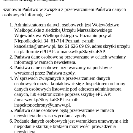
Szanowni Państwo w związku z przetwarzaniem Państwa danych
osobowych informuję, że:
Administratorem danych osobowych jest Województwo
Wielkopolskie z siedzibą Urzędu Marszałkowskiego
Województwa Wielkopolskiego w Poznaniu przy al.
Niepodległości 34, 61-714 Poznań, e-mail:
kancelaria@umww.pl, fax 61 626 69 69, adres skrytki urzędu
na platformie ePUAP: /umarszwlkp/SkrytkaESP.
Państwa dane osobowe są przetwarzane w celach wymiany
informacji w ramach newslettera.
Państwa dane osobowe przetwarzamy na podstawie
wyrażonej przez Państwa zgody.
W sprawach związanych z przetwarzaniem danych
osobowych można kontaktować się z Inspektorem ochrony
danych osobowych listownie pod adresem administratora
danych, lub elektronicznie poprzez skrytkę ePUAP:
/umarszwlkp/SkrytkaESP i e-mail:
inspektor.ochrony@umww.pl.
Państwa dane osobowe będą przetwarzane w ramach
newslettera do czasu wycofania zgody.
Podanie danych osobowych jest warunkiem umownym a ich
niepodanie skutkuje brakiem możliwości prowadzenia
newslettera.