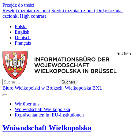
Przejdź do treści
Resetuj rozmiar czcionki
Średni rozmiar czionki
Duży rozmiar
czcionki
High contrast
Polski
English
Deutsch
Français
Suchen
Suchen
Biuro Wielkopolski w Brukseli
Wielkopolska BXL
Wir über uns
Woiwodschaft Wielkopolska
Repräsentanten im EU-Institutionen
Woiwodschaft Wielkopolska