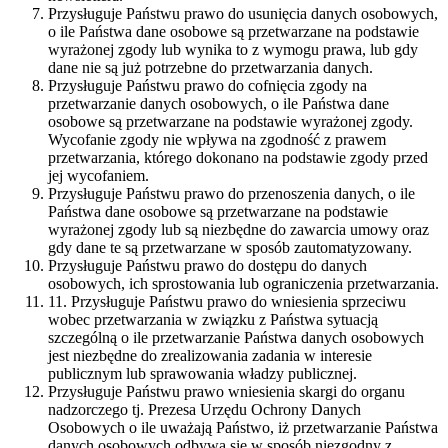
Przysługuje Państwu prawo do usunięcia danych osobowych,
o ile Państwa dane osobowe są przetwarzane na podstawie
wyrażonej zgody lub wynika to z wymogu prawa, lub gdy
dane nie są już potrzebne do przetwarzania danych.
Przysługuje Państwu prawo do cofnięcia zgody na
przetwarzanie danych osobowych, o ile Państwa dane
osobowe są przetwarzane na podstawie wyrażonej zgody.
Wycofanie zgody nie wpływa na zgodność z prawem
przetwarzania, którego dokonano na podstawie zgody przed
jej wycofaniem.
Przysługuje Państwu prawo do przenoszenia danych, o ile
Państwa dane osobowe są przetwarzane na podstawie
wyrażonej zgody lub są niezbędne do zawarcia umowy oraz
gdy dane te są przetwarzane w sposób zautomatyzowany.
Przysługuje Państwu prawo do dostępu do danych
osobowych, ich sprostowania lub ograniczenia przetwarzania.
11. Przysługuje Państwu prawo do wniesienia sprzeciwu
wobec przetwarzania w związku z Państwa sytuacją
szczególną o ile przetwarzanie Państwa danych osobowych
jest niezbędne do zrealizowania zadania w interesie
publicznym lub sprawowania władzy publicznej.
Przysługuje Państwu prawo wniesienia skargi do organu
nadzorczego tj. Prezesa Urzędu Ochrony Danych
Osobowych o ile uważają Państwo, iż przetwarzanie Państwa
danych osobowych odbywa się w sposób niezgodny z