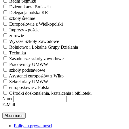
Radni Sejmiku
Dziennikarze Bruksela
Delegacja polska KR
szkoły średnie
Europosłowie z Wielkopolski
Imprezy - goście
zdrowie
Wyższe Szkoły Zawodowe
Rolnictwo i Lokalne Grupy Działania
Technika
Zasadnicze szkoły zawodowe
Pracownicy UMWW
szkoły podstawowe
Asystenci europosłów z Wlkp
Sekretariaty UMWW
europosłowie z Polski
Ośrodki doskonalenia, kształcenia i biblioteki
Name
E-Mail
Polityka prywatności