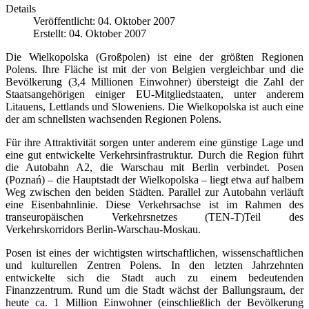
Details
Veröffentlicht: 04. Oktober 2007
Erstellt: 04. Oktober 2007
Die Wielkopolska (Großpolen) ist eine der größten Regionen
Polens. Ihre Fläche ist mit der von Belgien vergleichbar und die
Bevölkerung (3,4 Millionen Einwohner) übersteigt die Zahl der
Staatsangehörigen einiger EU-Mitgliedstaaten, unter anderem
Litauens, Lettlands und Sloweniens. Die Wielkopolska ist auch eine
der am schnellsten wachsenden Regionen Polens.
Für ihre Attraktivität sorgen unter anderem eine günstige Lage und
eine gut entwickelte Verkehrsinfrastruktur. Durch die Region führt
die Autobahn A2, die Warschau mit Berlin verbindet. Posen
(Poznań) – die Hauptstadt der Wielkopolska – liegt etwa auf halbem
Weg zwischen den beiden Städten. Parallel zur Autobahn verläuft
eine Eisenbahnlinie. Diese Verkehrsachse ist im Rahmen des
transeuropäischen Verkehrsnetzes (TEN-T)Teil des
Verkehrskorridors Berlin-Warschau-Moskau.
Posen ist eines der wichtigsten wirtschaftlichen, wissenschaftlichen
und kulturellen Zentren Polens. In den letzten Jahrzehnten
entwickelte sich die Stadt auch zu einem bedeutenden
Finanzzentrum. Rund um die Stadt wächst der Ballungsraum, der
heute ca. 1 Million Einwohner (einschließlich der Bevölkerung