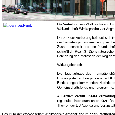
Die Vertretung von Wielkopolska in Brü
Woiwodschaft Wielkopolska vier Angest
Der Sitz der Vertretung befindet sich
die Vertretungen anderer europäisc
Zusammenarbeit und den freundschaf
schließlich Realität. Die strategisc
Forcierung der Interessen der Region 
Wirkungsbereich
Die Hauptaufgabe des Informationsbü
Büroangestellten bringen neue rechtl
Einrichtungen kommenden Nachrichten
Gemeinschaftsfonds und -programme, W
Außerdem vertritt unsere Vertretun
regionalen Interessen unterstützt. 
Themen der EU-Agenda und Veranstaltu
Das Büro der Woiwodschaft Wielkopolska
arbeitet eng mit den Partner