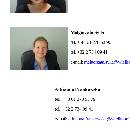
Małgorzata Sylla
tel. + 48 61 278 53 96
tel. +32 2 734 09 41
e-mail:
malgorzata.sylla@wielk
Adrianna Frankowska
tel. + 48 61 278 53 79
tel. + 32 2 734 09 41
e-mail:
adrianna.frankowska@wielkopol