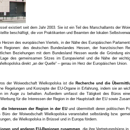
ssel existiert seit dem Jahr 2003. Sie ist ein Teil des Marschallamts der Wo
ellte beschäftigt, die von Praktikanten und Beamten der lokalen Selbstverwa
 im Herzen des europäischen Viertels, in der Nähe des Europäischen Parlame
hen Regionen: des deutschen Bundeslandes Hessen, der französischen Reg
tlichen Beziehungen mit dem Bundesland Hessen wurde die Gründung einer
he Lage des gemeinsamen Sitzes im Europaviertel und die Nähe der wichtig
Wielkopolska direkt „an der Quelle“ – genau im Herz der Europäischen Union.
ros der Woiwodschaft Wielkopolska ist die
Recherche und die Übermittl
iche Regelungen und Konzepte der EU-Organe in Erfahrung, indem sie an wi
 im Auge zu behalten. Außerdem umfasst die Tätigkeit des Büros eine br
erbung für die Interessen der Region in der Hauptstadt der EU sowie Zusam
g die Interessen der Region in der EU
und übermittelt deren politischen P
Das Büro der Woiwodschaft Wielkopolska veranstaltet selbständig bzw. gem
ngen, die Wielkopolska in Brüssel und in Europa fördern.
regionen und anderen EU-Regionen zusammen
, die ihre Vertretungsbüros i