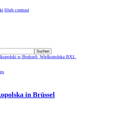
ki
High contrast
Suchen
lkopolski w Brukseli
Wielkopolska BXL
uns
opolska in Brüssel