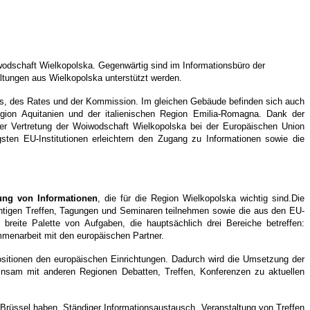
iwodschaft Wielkopolska. Gegenwärtig sind im Informationsbüro der
ltungen aus Wielkopolska unterstützt werden.
nts, des Rates und der Kommission. Im gleichen Gebäude befinden sich auch
ion Aquitanien und der italienischen Region Emilia-Romagna. Dank der
 Vertretung der Woiwodschaft Wielkopolska bei der Europäischen Union
sten EU-Institutionen erleichtern den Zugang zu Informationen sowie die
ung von Informationen
, die für die Region Wielkopolska wichtig sind.Die
chtigen Treffen, Tagungen und Seminaren teilnehmen sowie die aus den EU-
eite Palette von Aufgaben, die hauptsächlich drei Bereiche betreffen:
menarbeit mit den europäischen Partner.
ositionen den europäischen Einrichtungen. Dadurch wird die Umsetzung der
einsam mit anderen Regionen Debatten, Treffen, Konferenzen zu aktuellen
n Brüssel haben. Ständiger Informationsaustausch, Veranstaltung von Treffen