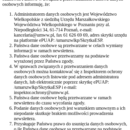
osobowych informuję, że:
Administratorem danych osobowych jest Województwo
Wielkopolskie z siedzibą Urzędu Marszałkowskiego
Województwa Wielkopolskiego w Poznaniu przy al.
Niepodległości 34, 61-714 Poznań, e-mail:
kancelaria@umww.pl, fax 61 626 69 69, adres skrytki urzędu
na platformie ePUAP: /umarszwlkp/SkrytkaESP.
Państwa dane osobowe są przetwarzane w celach wymiany
informacji w ramach newslettera.
Państwa dane osobowe przetwarzamy na podstawie
wyrażonej przez Państwa zgody.
W sprawach związanych z przetwarzaniem danych
osobowych można kontaktować się z Inspektorem ochrony
danych osobowych listownie pod adresem administratora
danych, lub elektronicznie poprzez skrytkę ePUAP:
/umarszwlkp/SkrytkaESP i e-mail:
inspektor.ochrony@umww.pl.
Państwa dane osobowe będą przetwarzane w ramach
newslettera do czasu wycofania zgody.
Podanie danych osobowych jest warunkiem umownym a ich
niepodanie skutkuje brakiem możliwości prowadzenia
newslettera.
Przysługuje Państwu prawo do usunięcia danych osobowych,
o ile Państwa dane osobowe są przetwarzane na podstawie