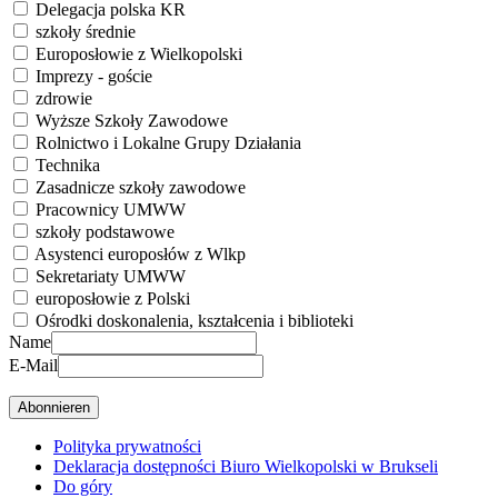
Delegacja polska KR
szkoły średnie
Europosłowie z Wielkopolski
Imprezy - goście
zdrowie
Wyższe Szkoły Zawodowe
Rolnictwo i Lokalne Grupy Działania
Technika
Zasadnicze szkoły zawodowe
Pracownicy UMWW
szkoły podstawowe
Asystenci europosłów z Wlkp
Sekretariaty UMWW
europosłowie z Polski
Ośrodki doskonalenia, kształcenia i biblioteki
Name
E-Mail
Polityka prywatności
Deklaracja dostępności Biuro Wielkopolski w Brukseli
Do góry