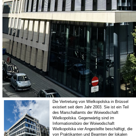
Die Vertretung von Wielkopolska in Brüssel
existiert seit dem Jahr 2003. Sie ist ein Teil
des Marschallamts der Woiwodschaft
Wielkopolska. Gegenwärtig sind im
Informationsbüro der Woiwodschaft
Wielkopolska vier Angestellte beschäftigt, die
von Praktikanten und Beamten der lokalen