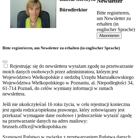
Newsletter
Bürodirektor
Bitte registrieren,
um Newsletter zu
erhalten (in
englischer Sprache)
Abonnieren
Bitte registrieren, um Newsletter zu erhalten (in englischer Sprache)
Rejestrując się do newslettera wyrażam zgodę na przetwarzanie
moich danych osobowych przez administratora, którym jest
Województwo Wielkopolskie z siedzibą Urzędu Marszałkowskiego
Województwa Wielkopolskiego w Poznaniu, al. Niepodległości 34,
61-714 Poznań, do celów wymiany informacji w ramach
newslettera.
Jeśli nie ukończyłeś/aś 16 roku życia, w celu rejestracji konieczna
jest zgoda rodzica/opiekuna prawnego, który zobowiązany jest
przekazać wymagane dane osobowe i jednocześnie wyrazić zgodę
na przetwarzanie danych na adres mailowy:
brussels.office@wielkopolska.eu
Szanowni Państwo w związku z przetwarzaniem Państwa danych