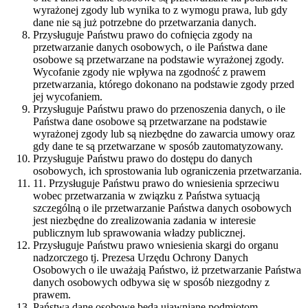
wyrażonej zgody lub wynika to z wymogu prawa, lub gdy
dane nie są już potrzebne do przetwarzania danych.
Przysługuje Państwu prawo do cofnięcia zgody na
przetwarzanie danych osobowych, o ile Państwa dane
osobowe są przetwarzane na podstawie wyrażonej zgody.
Wycofanie zgody nie wpływa na zgodność z prawem
przetwarzania, którego dokonano na podstawie zgody przed
jej wycofaniem.
Przysługuje Państwu prawo do przenoszenia danych, o ile
Państwa dane osobowe są przetwarzane na podstawie
wyrażonej zgody lub są niezbędne do zawarcia umowy oraz
gdy dane te są przetwarzane w sposób zautomatyzowany.
Przysługuje Państwu prawo do dostępu do danych
osobowych, ich sprostowania lub ograniczenia przetwarzania.
11. Przysługuje Państwu prawo do wniesienia sprzeciwu
wobec przetwarzania w związku z Państwa sytuacją
szczególną o ile przetwarzanie Państwa danych osobowych
jest niezbędne do zrealizowania zadania w interesie
publicznym lub sprawowania władzy publicznej.
Przysługuje Państwu prawo wniesienia skargi do organu
nadzorczego tj. Prezesa Urzędu Ochrony Danych
Osobowych o ile uważają Państwo, iż przetwarzanie Państwa
danych osobowych odbywa się w sposób niezgodny z
prawem.
Państwa dane osobowe będą ujawniane podmiotom