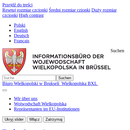
Przejdź do treści
Resetuj rozmiar czcionki
Średni rozmiar czionki
Duży rozmiar
czcionki
High contrast
Polski
English
Deutsch
Français
Suchen
Suchen
Biuro Wielkopolski w Brukseli
Wielkopolska BXL
Wir über uns
Woiwodschaft Wielkopolska
Repräsentanten im EU-Institutionen
Ukryj slider
Włącz
Zatrzymaj