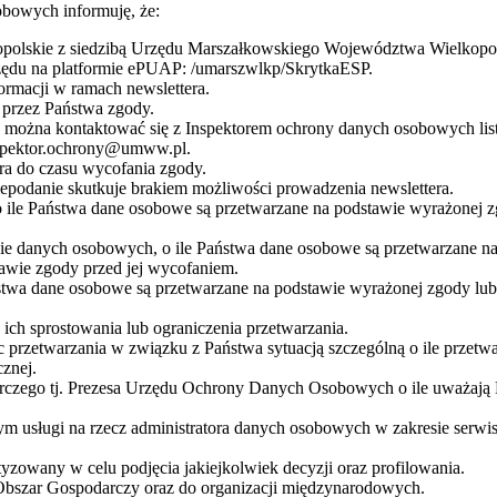
bowych informuję, że:
olskie z siedzibą Urzędu Marszałkowskiego Województwa Wielkopolsk
rzędu na platformie ePUAP: /umarszwlkp/SkrytkaESP.
rmacji w ramach newslettera.
przez Państwa zgody.
żna kontaktować się z Inspektorem ochrony danych osobowych listow
nspektor.ochrony@umww.pl.
a do czasu wycofania zgody.
podanie skutkuje brakiem możliwości prowadzenia newslettera.
 ile Państwa dane osobowe są przetwarzane na podstawie wyrażonej z
nie danych osobowych, o ile Państwa dane osobowe są przetwarzane 
awie zgody przed jej wycofaniem.
stwa dane osobowe są przetwarzane na podstawie wyrażonej zgody lub
ch sprostowania lub ograniczenia przetwarzania.
 przetwarzania w związku z Państwa sytuacją szczególną o ile przetw
znej.
orczego tj. Prezesa Urzędu Ochrony Danych Osobowych o ile uważają
usługi na rzecz administratora danych osobowych w zakresie serwis
zowany w celu podjęcia jakiejkolwiek decyzji oraz profilowania.
Obszar Gospodarczy oraz do organizacji międzynarodowych.