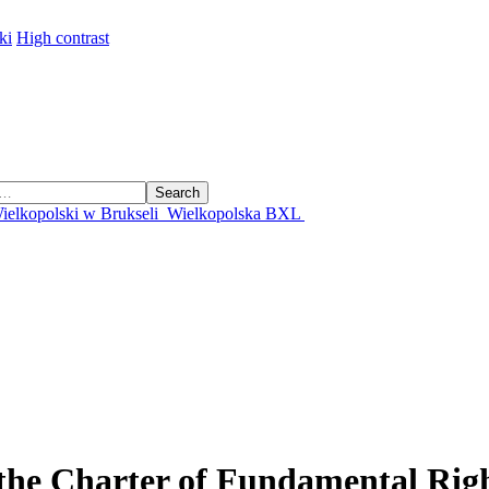
ki
High contrast
Search
ielkopolski w Brukseli
Wielkopolska BXL
the Charter of Fundamental Rig