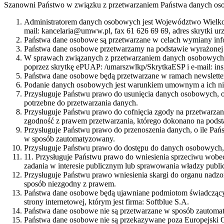
Szanowni Państwo w związku z przetwarzaniem Państwa danych oso
Administratorem danych osobowych jest Województwo Wielkop
mail: kancelaria@umww.pl, fax 61 626 69 69, adres skrytki u
Państwa dane osobowe są przetwarzane w celach wymiany info
Państwa dane osobowe przetwarzamy na podstawie wyrażonej 
W sprawach związanych z przetwarzaniem danych osobowych mo
poprzez skrytkę ePUAP: /umarszwlkp/SkrytkaESP i e-mail: i
Państwa dane osobowe będą przetwarzane w ramach newsletter
Podanie danych osobowych jest warunkiem umownym a ich nie
Przysługuje Państwu prawo do usunięcia danych osobowych, o
potrzebne do przetwarzania danych.
Przysługuje Państwu prawo do cofnięcia zgody na przetwarza
zgodność z prawem przetwarzania, którego dokonano na podst
Przysługuje Państwu prawo do przenoszenia danych, o ile Pań
w sposób zautomatyzowany.
Przysługuje Państwu prawo do dostępu do danych osobowych, i
11. Przysługuje Państwu prawo do wniesienia sprzeciwu wobec
zadania w interesie publicznym lub sprawowania władzy public
Przysługuje Państwu prawo wniesienia skargi do organu nadz
sposób niezgodny z prawem.
Państwa dane osobowe będą ujawniane podmiotom świadczącym 
strony internetowej, którym jest firma: Softblue S.A.
Państwa dane osobowe nie są przetwarzane w sposób zautomaty
Państwa dane osobowe nie są przekazywane poza Europejski 