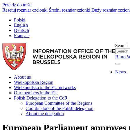
Przejdź do treści
Resetuj rozmiar czcionki
Średni rozmiar czionki
Duży rozmiar czcion
Polski
English
Deutsch
Français
Search
Biuro W
News
About us
Wielkopolska Region
Wielkopolska in the EU networks
Our members in the EU
Polish Delegation to the CoR
European Committee of the Regions
Coordinators of the Polish delegation
About the delegation
European Parliament approves 