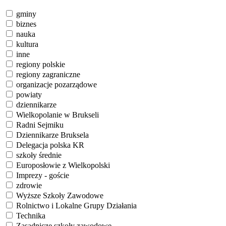
gminy
biznes
nauka
kultura
inne
regiony polskie
regiony zagraniczne
organizacje pozarządowe
powiaty
dziennikarze
Wielkopolanie w Brukseli
Radni Sejmiku
Dziennikarze Bruksela
Delegacja polska KR
szkoły średnie
Europosłowie z Wielkopolski
Imprezy - goście
zdrowie
Wyższe Szkoły Zawodowe
Rolnictwo i Lokalne Grupy Działania
Technika
Zasadnicze szkoły zawodowe