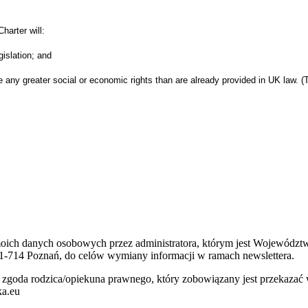
harter will:
islation; and
ate any greater social or economic rights than are already provided in UK law.
 moich danych osobowych przez administratora, którym jest Wojewódz
1-714 Poznań, do celów wymiany informacji w ramach newslettera.
 jest zgoda rodzica/opiekuna prawnego, który zobowiązany jest przeka
ka.eu