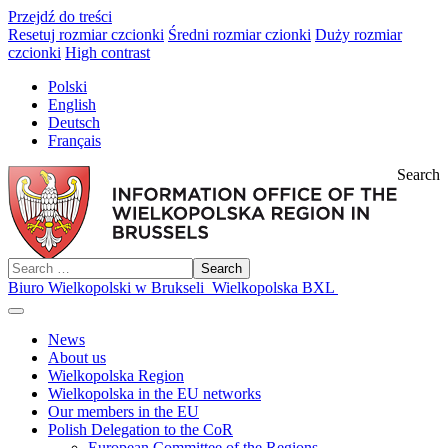
Przejdź do treści
Resetuj rozmiar czcionki
Średni rozmiar czionki
Duży rozmiar
czcionki
High contrast
Polski
English
Deutsch
Français
Search
Search
Biuro Wielkopolski w Brukseli
Wielkopolska BXL
News
About us
Wielkopolska Region
Wielkopolska in the EU networks
Our members in the EU
Polish Delegation to the CoR
European Committee of the Regions