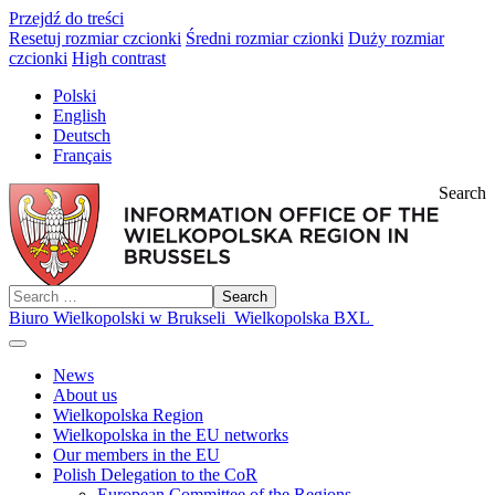
Przejdź do treści
Resetuj rozmiar czcionki
Średni rozmiar czionki
Duży rozmiar
czcionki
High contrast
Polski
English
Deutsch
Français
Search
Search
Biuro Wielkopolski w Brukseli
Wielkopolska BXL
News
About us
Wielkopolska Region
Wielkopolska in the EU networks
Our members in the EU
Polish Delegation to the CoR
European Committee of the Regions