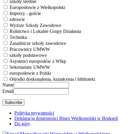
szkoły średnie
Europosłowie z Wielkopolski
Imprezy - goście
zdrowie
Wyższe Szkoły Zawodowe
Rolnictwo i Lokalne Grupy Działania
Technika
Zasadnicze szkoły zawodowe
Pracownicy UMWW
szkoły podstawowe
Asystenci europosłów z Wlkp
Sekretariaty UMWW
europosłowie z Polski
Ośrodki doskonalenia, kształcenia i biblioteki
Name
Email
Polityka prywatności
Deklaracja dostępności Biuro Wielkopolski w Brukseli
Do góry