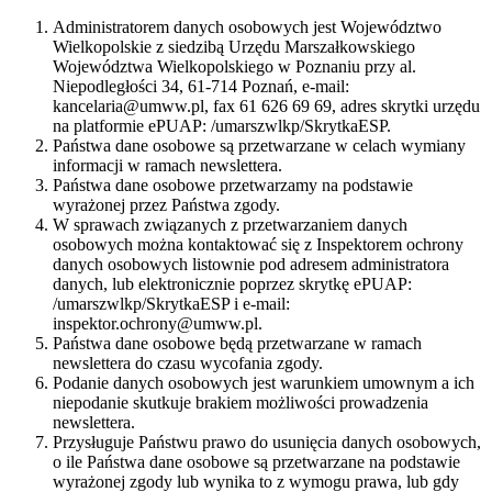
Administratorem danych osobowych jest Województwo
Wielkopolskie z siedzibą Urzędu Marszałkowskiego
Województwa Wielkopolskiego w Poznaniu przy al.
Niepodległości 34, 61-714 Poznań, e-mail:
kancelaria@umww.pl, fax 61 626 69 69, adres skrytki urzędu
na platformie ePUAP: /umarszwlkp/SkrytkaESP.
Państwa dane osobowe są przetwarzane w celach wymiany
informacji w ramach newslettera.
Państwa dane osobowe przetwarzamy na podstawie
wyrażonej przez Państwa zgody.
W sprawach związanych z przetwarzaniem danych
osobowych można kontaktować się z Inspektorem ochrony
danych osobowych listownie pod adresem administratora
danych, lub elektronicznie poprzez skrytkę ePUAP:
/umarszwlkp/SkrytkaESP i e-mail:
inspektor.ochrony@umww.pl.
Państwa dane osobowe będą przetwarzane w ramach
newslettera do czasu wycofania zgody.
Podanie danych osobowych jest warunkiem umownym a ich
niepodanie skutkuje brakiem możliwości prowadzenia
newslettera.
Przysługuje Państwu prawo do usunięcia danych osobowych,
o ile Państwa dane osobowe są przetwarzane na podstawie
wyrażonej zgody lub wynika to z wymogu prawa, lub gdy