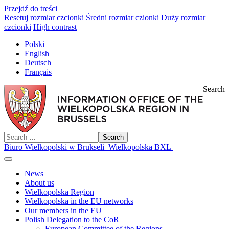
Przejdź do treści
Resetuj rozmiar czcionki
Średni rozmiar czionki
Duży rozmiar
czcionki
High contrast
Polski
English
Deutsch
Français
Search
Search
Biuro Wielkopolski w Brukseli
Wielkopolska BXL
News
About us
Wielkopolska Region
Wielkopolska in the EU networks
Our members in the EU
Polish Delegation to the CoR
European Committee of the Regions