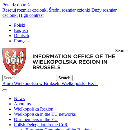
Przejdź do treści
Resetuj rozmiar czcionki
Średni rozmiar czionki
Duży rozmiar
czcionki
High contrast
Polski
English
Deutsch
Français
Search
Search
Biuro Wielkopolski w Brukseli
Wielkopolska BXL
News
About us
Wielkopolska Region
Wielkopolska in the EU networks
Our members in the EU
Polish Delegation to the CoR
European Committee of the Regions