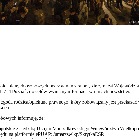
 moich danych osobowych przez administratora, którym jest Wojewódz
1-714 Poznań, do celów wymiany informacji w ramach newslettera.
 jest zgoda rodzica/opiekuna prawnego, który zobowiązany jest przeka
ka.eu
bowych informuję, że:
olskie z siedzibą Urzędu Marszałkowskiego Województwa Wielkopolsk
rzędu na platformie ePUAP: /umarszwlkp/SkrytkaESP.