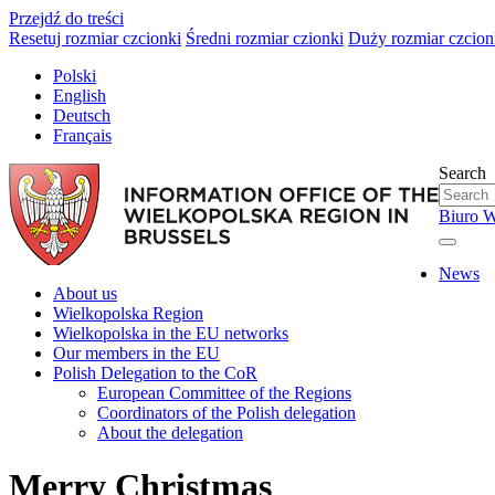
Przejdź do treści
Resetuj rozmiar czcionki
Średni rozmiar czionki
Duży rozmiar czcion
Polski
English
Deutsch
Français
Search
Biuro W
News
About us
Wielkopolska Region
Wielkopolska in the EU networks
Our members in the EU
Polish Delegation to the CoR
European Committee of the Regions
Coordinators of the Polish delegation
About the delegation
Merry Christmas