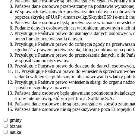
Państwa dane osobowe są przetwarzane w celach wymiany info
Państwa dane osobowe przetwarzamy na podstawie wyrażonej 
W sprawach związanych z przetwarzaniem danych osobowych mo
poprzez skrytkę ePUAP: /umarszwlkp/SkrytkaESP i e-mail: i
Państwa dane osobowe będą przetwarzane w ramach newsletter
Podanie danych osobowych jest warunkiem umownym a ich nie
Przysługuje Państwu prawo do usunięcia danych osobowych, o
potrzebne do przetwarzania danych.
Przysługuje Państwu prawo do cofnięcia zgody na przetwarza
zgodność z prawem przetwarzania, którego dokonano na podst
Przysługuje Państwu prawo do przenoszenia danych, o ile Pań
w sposób zautomatyzowany.
Przysługuje Państwu prawo do dostępu do danych osobowych, i
11. Przysługuje Państwu prawo do wniesienia sprzeciwu wobec
zadania w interesie publicznym lub sprawowania władzy public
Przysługuje Państwu prawo wniesienia skargi do organu nadz
sposób niezgodny z prawem.
Państwa dane osobowe będą ujawniane podmiotom świadczącym 
strony internetowej, którym jest firma: Softblue S.A.
Państwa dane osobowe nie są przetwarzane w sposób zautomaty
Państwa dane osobowe nie są przekazywane poza Europejski 
gminy
biznes
nauka