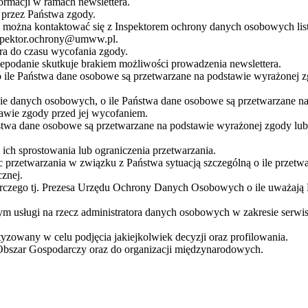
rmacji w ramach newslettera.
przez Państwa zgody.
żna kontaktować się z Inspektorem ochrony danych osobowych listow
nspektor.ochrony@umww.pl.
a do czasu wycofania zgody.
podanie skutkuje brakiem możliwości prowadzenia newslettera.
 ile Państwa dane osobowe są przetwarzane na podstawie wyrażonej z
nie danych osobowych, o ile Państwa dane osobowe są przetwarzane 
awie zgody przed jej wycofaniem.
stwa dane osobowe są przetwarzane na podstawie wyrażonej zgody lub
ch sprostowania lub ograniczenia przetwarzania.
 przetwarzania w związku z Państwa sytuacją szczególną o ile przetw
znej.
orczego tj. Prezesa Urzędu Ochrony Danych Osobowych o ile uważają
usługi na rzecz administratora danych osobowych w zakresie serwis
zowany w celu podjęcia jakiejkolwiek decyzji oraz profilowania.
Obszar Gospodarczy oraz do organizacji międzynarodowych.